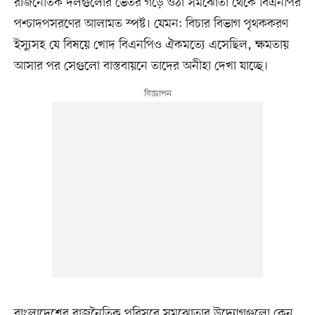
রাজনৈতিক দলগুলোর ভেতর গড়ে ওঠা সমঝোতা থেকে বিএনপির
পশ্চাদপসরণের আলামত স্পষ্ট। যেমন: বিচার বিভাগ পৃথককরণ
ইস্যুসহ যে বিষয়ে খোদ বিএনপিও ঐকমত্যে এসেছিল, ক্ষমতায়
আসার পর সেগুলো বাস্তবায়নে তাদের অনীহা দেখা যাচ্ছে।
বাংলাদেশের রাজনৈতিক পরিসরে সমঝোতার উদ্যোগগুলো কেন