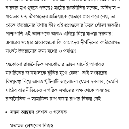
বারবার মুখ থুবড়ে পড়ছে? মাঠের রাজনীতির সন্দেহ, অবিশ্বাস ও
ক্ষমতার দ্বন্দ্ব ঐকমত্যের প্রক্রিয়াকে যেভাবে গ্রাস করে নেয়, তা
থেকে উতরানোর উপায় কী? এই প্রশ্নগুলোর উত্তর খোঁজা জরুরি।
পাশাপাশি এই আলাপকে আরও এগিয়ে নিয়ে যাওয়া দরকার;
এবারের সংস্কার প্রস্তাবগুলো কি আমাদের দীর্ঘদিনের কাঠামোগত
সংকট উতরানোর জন্য যথেষ্ট ও পর্যাপ্ত?
যেকোনো রাজনৈতিক সমঝোতার ভাঙন মানেই আবারও
নাগরিকের জানমালকে ঝুঁকির মুখে ফেলা। তাই সংস্কারের
বিষয়বস্তু নিয়ে আরও খুঁটিনাটি আলোচনা যেমন দরকার, তেমনি
মাঠের রাজনীতিতেও নাগরিক সমাজের পক্ষ থেকে অব্যাহত
রাজনৈতিক ও সামাজিক চাপ বজায় রাখার বিকল্প নেই।
লেখক ও গবেষক
সহুল আহমদ
মতামত লেখকের নিজস্ব