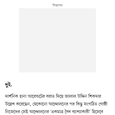
দুই.
দার্শনিক হানা আরেন্ডটের বরাত দিয়ে জালাল উদ্দিন শিকদার
উল্লেখ করেছেন, যেকোনো আন্দোলনের পর কিছু সংগঠিত গোষ্ঠী
নিজেদের সেই আন্দোলনের ‘একমাত্র বৈধ ব্যাখ্যাকারী’ হিসেবে