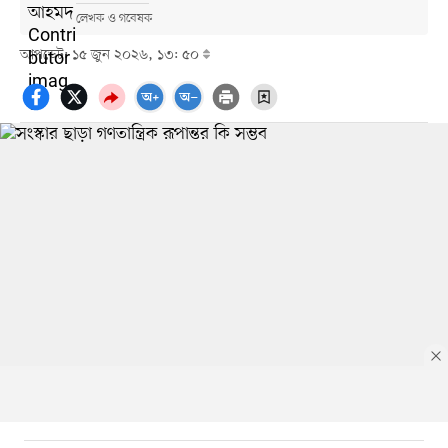
লেখক ও গবেষক
আপডেট: ১৫ জুন ২০২৬, ১৩: ৫০