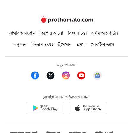
নাগরিক সংবাদ
কিশোর আলো
বিজ্ঞানচিন্তা
প্রথম আলো ট্রাস্ট
বন্ধুসভা
চিরন্তন ১৯৭১
ইপেপার
প্রথমা
মোবাইল ভ্যাস
অনুসরণ করুন
মোবাইল অ্যাপস ডাউনলোড করুন