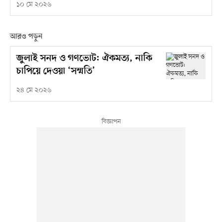
১০ মে ২০২৬
আরও পড়ুন
জুলাই সনদ ও গণভোট: ঐকমত্য, নাকি
চাপিয়ে দেওয়া ‘সম্মতি’
২৪ মে ২০২৬