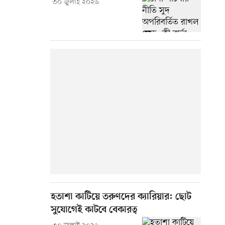
৩০ জুলাই ২০২৬
হতাশা কাটিয়ে তরুণদের ক্যারিয়ার: ছোট
সুযোগেই কাটবে বেকারত্ব