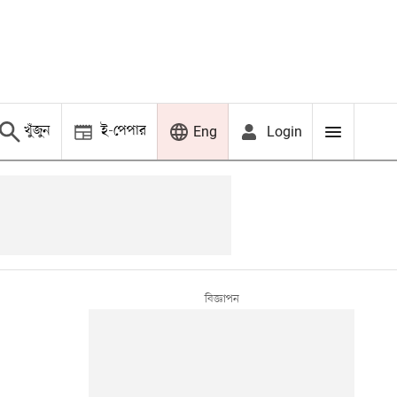
খুঁজুন
ই-পেপার
Login
Eng