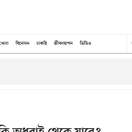
খেলা
বিনোদন
চাকরি
জীবনযাপন
ভিডিও