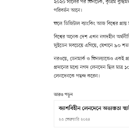
২০২০ সালের পর ফিনটেক, কৃত্রিম বুদ্ধিমত্ত
পরিবর্তন আনে।
ফলে ডিজিটাল ব্যাংকিং আজ বিশ্বের প্রা
বিশ্বের অনেক দেশ এখন নগদহীন অর্থনী
সুইডেন সবচেয়ে এগিয়ে, যেখানে ৯০ শত
নরওয়ে, ডেনমার্ক ও ফিনল্যান্ডেও একই প্র
প্রদানের মধ্যে নগদ লেনদেন ছিল মাত্র ১
লেনদেনকে পছন্দ করেন।
আরও পড়ুন
ক্যাশবিহীন লেনদেনে অভ্যস্ততা স্মার্
২৩ ফেব্রুয়ারি ২০২৪