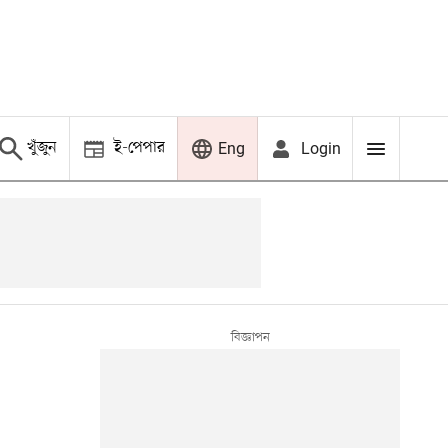
খুঁজুন
ই-পেপার
Login
Eng