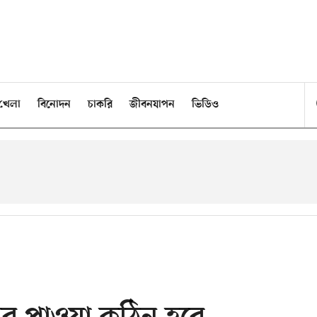
খেলা
বিনোদন
চাকরি
জীবনযাপন
ভিডিও