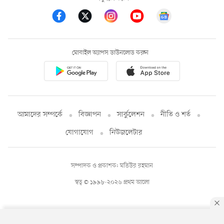
মোবাইল অ্যাপস ডাউনলোড করুন
আমাদের সম্পর্কে
বিজ্ঞাপন
সার্কুলেশন
নীতি ও শর্ত
যোগাযোগ
নিউজলেটার
সম্পাদক ও প্রকাশক: মতিউর রহমান
স্বত্ব © ১৯৯৮-২০২৬ প্রথম আলো