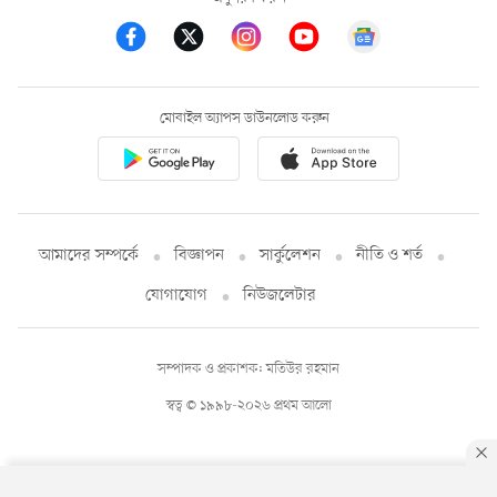
মোবাইল অ্যাপস ডাউনলোড করুন
আমাদের সম্পর্কে
বিজ্ঞাপন
সার্কুলেশন
নীতি ও শর্ত
যোগাযোগ
নিউজলেটার
সম্পাদক ও প্রকাশক: মতিউর রহমান
স্বত্ব © ১৯৯৮-২০২৬ প্রথম আলো