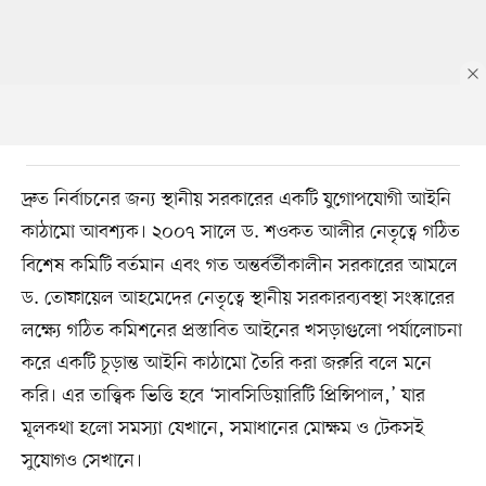
দ্রুত নির্বাচনের জন্য স্থানীয় সরকারের একটি যুগোপযোগী আইনি
কাঠামো আবশ্যক।
২০০৭ সালে ড. শওকত আলীর নেতৃত্বে গঠিত
বিশেষ কমিটি বর্তমান এবং গত অন্তর্বর্তীকালীন সরকারের আমলে
ড. তোফায়েল আহমেদের নেতৃত্বে স্থানীয় সরকারব্যবস্থা সংস্কারের
লক্ষ্যে গঠিত কমিশনের প্রস্তাবিত আইনের খসড়াগুলো পর্যালোচনা
করে একটি চূড়ান্ত আইনি কাঠামো তৈরি করা জরুরি বলে মনে
করি। এর তাত্ত্বিক ভিত্তি হবে ‘সাবসিডিয়ারিটি প্রিন্সিপাল,’ যার
মূলকথা হলো সমস্যা যেখানে, সমাধানের মোক্ষম ও টেকসই
সুযোগও সেখানে।