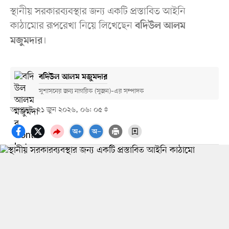
স্থানীয় সরকারব্যবস্থার জন্য একটি প্রস্তাবিত আইনি
কাঠামোর রূপরেখা নিয়ে লিখেছেন
বদিউল আলম
।
মজুমদার
বদিউল আলম মজুমদার
সুশাসনের জন্য নাগরিক (সুজন)–এর সম্পাদক
আপডেট: ২১ জুন ২০২৬, ০৬: ০৫