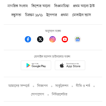
নাগরিক সংবাদ
কিশোর আলো
বিজ্ঞানচিন্তা
প্রথম আলো ট্রাস্ট
বন্ধুসভা
চিরন্তন ১৯৭১
ইপেপার
প্রথমা
মোবাইল ভ্যাস
অনুসরণ করুন
মোবাইল অ্যাপস ডাউনলোড করুন
আমাদের সম্পর্কে
বিজ্ঞাপন
সার্কুলেশন
নীতি ও শর্ত
যোগাযোগ
নিউজলেটার