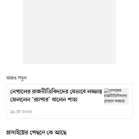
আরও পড়ুন
নেপালের রাজনীতিবিদদের যেভাবে লজ্জায়
ফেললেন ‘র‌্যাপার’ বালেন শাহা
১৯ মে ২০২২
প্রসাইয়ের পেছনে কে আছে