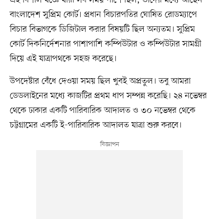
এই বিশাল যজ্ঞে যারা সব সময় পাশে ছিল, তাদের মধ্যে আছেন
বাংলাদেশ সুপ্রিম কোর্ট। প্রধান বিচারপতির ঘোষিত রোডম্যাপে
বিচার বিভাগকে ডিজিটাল করার বিষয়টি ছিল অন্যতম। সুপ্রিম
কোর্ট দিকনির্দেশনার পাশাপাশি কম্পিউটার ও কম্পিউটার সামগ্রী
দিয়ে এই যাত্রাপথকে সহজ করেছে।
উপদেষ্টার বেঁধে দেওয়া সময় ছিল খুবই অপ্রতুল। তবু আমরা
ডেডলাইনের মধ্যে কাজটির প্রথম ধাপ সম্পন্ন করেছি। ২৪ নভেম্বর
থেকে ঢাকার একটি পারিবারিক আদালত ও ৩০ নভেম্বর থেকে
চট্টগ্রামের একটি ই-পারিবারিক আদালত যাত্রা শুরু করবে।