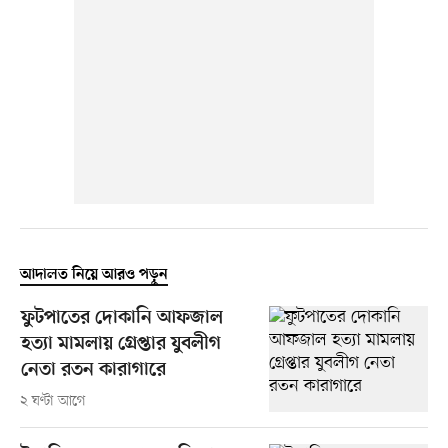
আদালত নিয়ে আরও পড়ুন
ফুটপাতের দোকানি আফজাল
হত্যা মামলায় গ্রেপ্তার যুবলীগ
নেতা রতন কারাগারে
২ ঘণ্টা আগে