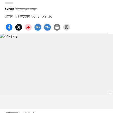
লেখা:
উম্মে সরাবন তহুরা
প্রকাশ: ২৪ নভেম্বর ২০২৫, ০৬: ৪০