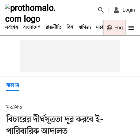
Login
সর্বশেষ
বাংলাদেশ
রাজনীতি
বিশ্ব
বাণিজ্য
মতামত
খেলা
Eng
বিনো
কলাম
মতামত
বিচারের দীর্ঘসূত্রতা দূর করবে ই-
পারিবারিক আদালত