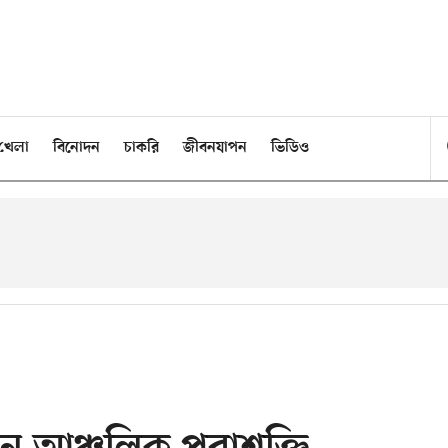
খেলা
বিনোদন
চাকরি
জীবনযাপন
ভিডিও