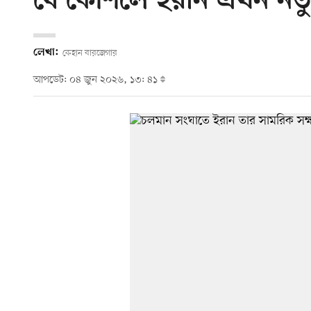
যে কৌশলে ইরান এখন নতু
লেখা:
কেহান বারজেগার
আপডেট: ০৪ জুন ২০২৬, ১৩: ৪১