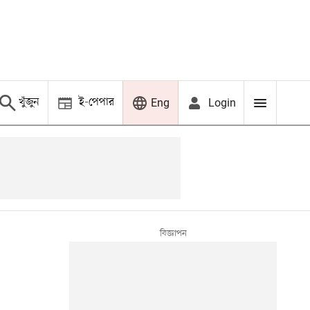
খুঁজুন
ই-পেপার
Login
Eng