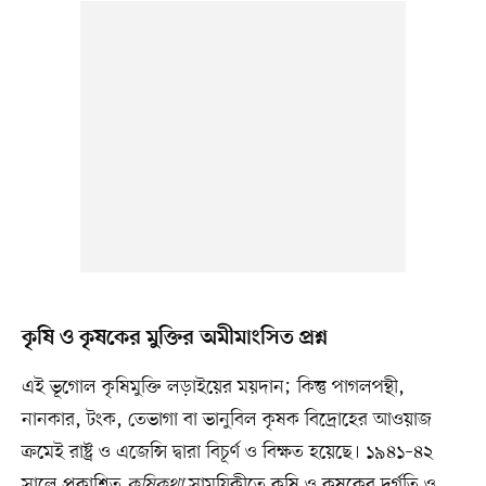
কৃষি ও কৃষকের মুক্তির অমীমাংসিত প্রশ্ন
এই ভূগোল কৃষিমুক্তি লড়াইয়ের ময়দান; কিন্তু পাগলপন্থী,
নানকার, টংক, তেভাগা বা ভানুবিল কৃষক বিদ্রোহের আওয়াজ
ক্রমেই রাষ্ট্র ও এজেন্সি দ্বারা বিচূর্ণ ও বিক্ষত হয়েছে। ১৯৪১–৪২
সালে প্রকাশিত
কৃষিকথা
সাময়িকীতে কৃষি ও কৃষকের দুর্গতি ও