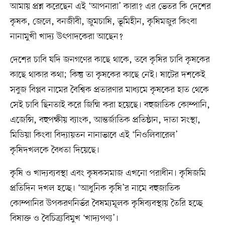
আমায় প্রশ্ন করেছেন এই ‘আপনারা’ কারা? এর ভেতর কি দেশের
কৃষক, জেলে, বনজীবী, জুমচাষি, ভূমিহীন, কৃষিমজুর কিংবা
নানামুখী খাদ্য উৎপাদকেরা আছেন?
দেশের চাবি যদি জনগণের কাছে থাকে, তবে কৃষির চাবি কৃষকের
কাছে থাকার কথা; কিন্তু তা কৃষকের কাছে নেই। ষাটের দশকেই
সবুজ বিপ্লব নামের বৈশ্বিক প্রতারণার মাধ্যমে কৃষকের হাত থেকে
সেই চাবি ছিনতাই করে জিম্মি করা হয়েছে। বহুজাতিক কোম্পানি,
এজেন্সি, বহুপক্ষীয় ব্যাংক, আন্তর্জাতিক প্রতিষ্ঠান, দাতা সংস্থা,
মিডিয়া কিংবা বিদ্যায়তন নানাভাবে এই ‘নিওলিবারেল’
কৃষিদখলকে বৈধতা দিয়েছে।
কৃষি ও খাদ্যব্যবস্থা এবং কৃষকসমাজ এখনো পরাধীন। কৃষিজমি
প্রতিদিন দখল হচ্ছে। ‘আধুনিক কৃষি’র নামে বহুজাতিক
কোম্পানির উপকরণনির্ভর বৈষম্যমূলক কৃষিব্যবস্থায় তৈরি হচ্ছে
বিষাক্ত ও বৈচিত্র্যবিমুখ ‘খাদ্যপণ্য’।