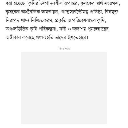
ধরা হয়েছে। কৃষির উৎপাদনশীল রূপান্তর, কৃষকের স্বার্থ সংরক্ষণ,
কৃষকের অর্থনৈতিক ক্ষমতায়ন, খাদ্যসার্বভৌমত্ব প্রতিষ্ঠা, বিষমুক্ত
নিরাপদ খাদ্য নিশ্চিতকরণ, প্রকৃতি ও পরিবেশবান্ধব কৃষি,
অঞ্চলভিত্তিক কৃষি পরিকল্পনা, নদী ও জলাশয় পুনরুদ্ধারের
অঙ্গীকার করেছে গণসংহতি তাদের ইশতেহারে।