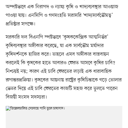
অস্পষ্টভাবে এক নিরাপদ ও ন্যায্য কৃষি ও খাদ্যব্যবস্থার আওয়াজ
পাওয়া যায়। এনসিপি ও গণসংহতি সরাসরি ‘খাদ্যসার্বভৌমত্ব’
প্রতিষ্ঠার সপক্ষে।
সরকারি দল বিএনপি স্পষ্টভাবে ‘কৃষককেন্দ্রিক আত্মনির্ভর’
কৃষিব্যবস্থার অঙ্গীকার করেছে, যা এক সার্বভৌম মর্যাদার
কৃষিদর্শনকে হাজির করে। তাহলে এসব অঙ্গীকার বাস্তবায়ন
করলেই কি কৃষকের হাতে আবারও ফেরত আসবে কৃষির চাবি?
নিশ্চয়ই নয়; কারণ এই চাবি ফেরতের লড়াই এক ধারাবাহিক
রূপান্তরপ্রক্রিয়া। কৃষকের আয়নায় রাষ্ট্রের কৃষিচিন্তাকে গড়ে তোলার
ভেতর দিয়ে এই চাবি ফেরতের কাজটি সহজ করে তুলতে পারেন
বিজয়ী সংসদ সদস্যরা।