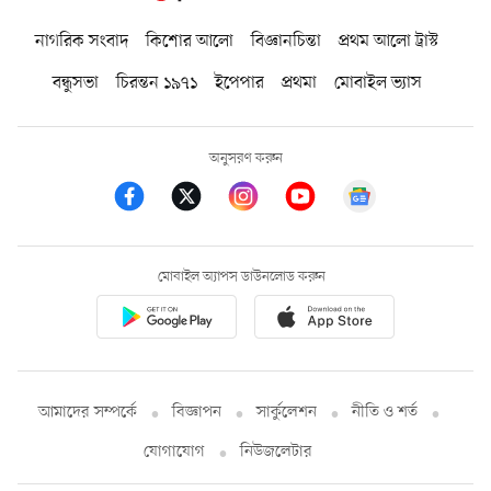
নাগরিক সংবাদ
কিশোর আলো
বিজ্ঞানচিন্তা
প্রথম আলো ট্রাস্ট
বন্ধুসভা
চিরন্তন ১৯৭১
ইপেপার
প্রথমা
মোবাইল ভ্যাস
অনুসরণ করুন
মোবাইল অ্যাপস ডাউনলোড করুন
আমাদের সম্পর্কে
বিজ্ঞাপন
সার্কুলেশন
নীতি ও শর্ত
যোগাযোগ
নিউজলেটার