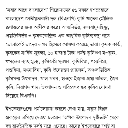
‘সবার আগে বাংলাদেশ’ শিরোনামের ৫১ দফার ইশতেহারে
বাংলাদেশ জাতীয়তাবাদী দল (বিএনপি) কৃষি খাতের মৌলিক
রূপান্তরের জন্য অঙ্গীকার করে। আত্মনির্ভর, জলবায়ুসহিষ্ণু,
প্রযুক্তিনির্ভর ও কৃষককেন্দ্রিক এক আধুনিক কৃষিব্যবস্থা গড়ে
তোলাকেই তাদের লক্ষ্য হিসেবে ঘোষণা করেছে তারা। কৃষক কার্ড,
কৃষকের সার্বিক সুরক্ষা, ১০ হাজার টাকা পর্যন্ত কৃষিঋণ মওকুফ,
ফসলের ন্যায্যমূল্য, কৃষিজমি সুরক্ষা, কৃষিবিমা, শস্যবিমা,
পশুবিমা, মৎস্যবিমা, কৃষি-উদ্যোক্তা প্ল্যাটফর্ম, অঞ্চলভিত্তিক
কৃষিপণ্য উৎপাদন, খাল খনন, হাওরে ইজারা প্রথা বাতিল, জৈব
কৃষি, নিরাপদ খাদ্য উৎপাদন ও পরিবেশবান্ধব কৃষির ঘোষণা
দিয়েছে বিএনপি।
ইশতেহারগুলো পর্যালোচনা করলে দেখা যায়, সবুজ বিপ্লব
প্রকল্পের চাপিয়ে দেওয়া চলমান ‘অধিক উৎপাদন দৃষ্টিভঙ্গি’ থেকে
বহু রাজনৈতিক দলই সরে এসেছে। তাদের ইশতেহারে স্পষ্ট বা