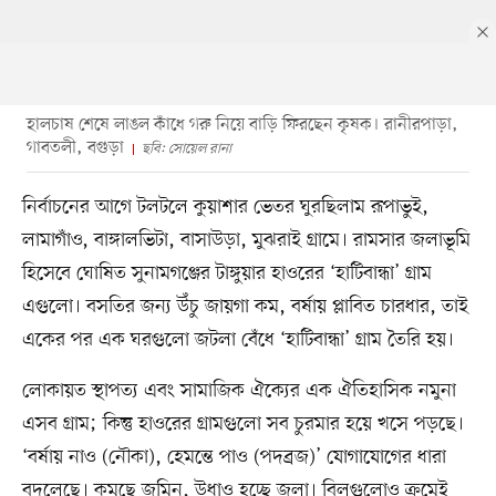
হালচাষ শেষে লাঙল কাঁধে গরু নিয়ে বাড়ি ফিরছেন কৃষক। রানীরপাড়া,
গাবতলী, বগুড়া
ছবি: সোয়েল রানা
নির্বাচনের আগে টলটলে কুয়াশার ভেতর ঘুরছিলাম রূপাভুই,
লামাগাঁও, বাঙ্গালভিটা, বাসাউড়া, মুঝরাই গ্রামে। রামসার জলাভূমি
হিসেবে ঘোষিত সুনামগঞ্জের টাঙ্গুয়ার হাওরের ‘হাটিবান্ধা’ গ্রাম
এগুলো। বসতির জন্য উঁচু জায়গা কম, বর্ষায় প্লাবিত চারধার, তাই
একের পর এক ঘরগুলো জটলা বেঁধে ‘হাটিবান্ধা’ গ্রাম তৈরি হয়।
লোকায়ত স্থাপত্য এবং সামাজিক ঐক্যের এক ঐতিহাসিক নমুনা
এসব গ্রাম; কিন্তু হাওরের গ্রামগুলো সব চুরমার হয়ে খসে পড়ছে।
‘বর্ষায় নাও (নৌকা), হেমন্তে পাও (পদব্রজ)’ যোগাযোগের ধারা
বদলেছে। কমছে জমিন, উধাও হচ্ছে জলা। বিলগুলোও ক্রমেই