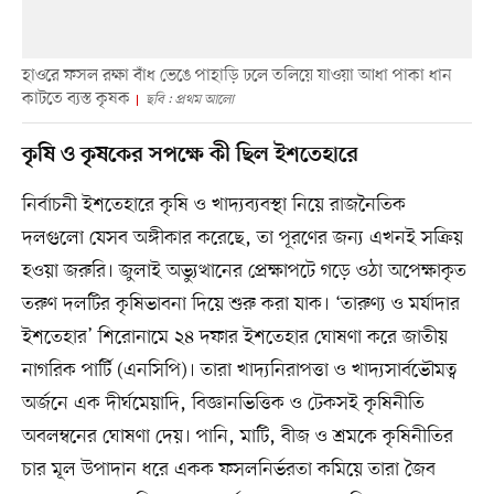
হাওরে ফসল রক্ষা বাঁধ ভেঙে পাহাড়ি ঢলে তলিয়ে যাওয়া আধা পাকা ধান
কাটতে ব্যস্ত কৃষক
ছবি : প্রথম আলো
কৃষি ও কৃষকের সপক্ষে কী ছিল ইশতেহারে
নির্বাচনী ইশতেহারে কৃষি ও খাদ্যব্যবস্থা নিয়ে রাজনৈতিক
দলগুলো যেসব অঙ্গীকার করেছে, তা পূরণের জন্য এখনই সক্রিয়
হওয়া জরুরি। জুলাই অভ্যুত্থানের প্রেক্ষাপটে গড়ে ওঠা অপেক্ষাকৃত
তরুণ দলটির কৃষিভাবনা দিয়ে শুরু করা যাক। ‘তারুণ্য ও মর্যাদার
ইশতেহার’ শিরোনামে ২৪ দফার ইশতেহার ঘোষণা করে জাতীয়
নাগরিক পার্টি (এনসিপি)। তারা খাদ্যনিরাপত্তা ও খাদ্যসার্বভৌমত্ব
অর্জনে এক দীর্ঘমেয়াদি, বিজ্ঞানভিত্তিক ও টেকসই কৃষিনীতি
অবলম্বনের ঘোষণা দেয়। পানি, মাটি, বীজ ও শ্রমকে কৃষিনীতির
চার মূল উপাদান ধরে একক ফসলনির্ভরতা কমিয়ে তারা জৈব