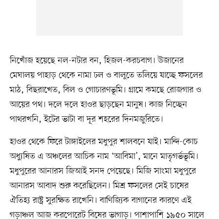
নিখোঁজ হয়েছে নল-নটার বন, হিজল-করচবাগ। উজানের
মেঘালয় পাহাড় থেকে নামা ঢল ও বালুতে তলিয়ে যাচ্ছে ফসলের
মাঠ, বিছরাখেত, বিল ও গোচারণভূমি। গ্রামে কমছে রোজগার ও
আয়ের পথ। দলে দলে হাওর ছাড়ছেন মানুষ। কাজ নিচ্ছেন
পাথরখনি, ইটের ভাটা বা দূর শহরের দিনমজুরিতে।
হাওর থেকে ফিরে টাঙ্গাইলের মধুপুর শালবনে যাই। মান্দি-কোচ
অধ্যুষিত এ অঞ্চলের আচিক নাম ‘আবিমা’, মানে মাতৃগর্ভভূমি।
মধুপুরের আনারস জিআই সনদ পেয়েছে। মিজি সাংমা মধুপুরে
আনারস আবাদ শুরু করেছিলেন। মিশ্র ফসলের সেই চাষের
ঐতিহ্য রাষ্ট্র সুরক্ষিত রাখেনি। বাণিজ্যিক বাগানের কারণে এই
গড়াঞ্চল আজ করপোরেট বিষের ভাগাড়। পাশাপাশি ১৯৫০ সালে