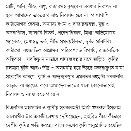
মাটি, পানি, বীজ, বায়ু, বাজারসহ কৃষকের চারধার নিরাপদ না
হলে আমাদের ভাতের থালাও নিরাপদ হবে না। পাশাপাশি
কাঠামোগত বৈষম্য, অন্যায্য বণ্টন ও বাজারব্যবস্থা, যুদ্ধ ও
অস্ত্রবাণিজ্য, জ্বালানি বিতর্ক, প্রবেশাধিকার, মিথ্যা অভিযোজন
প্যাকেজ, মেধাস্বত্ব তর্ক, নীতি সমন্বয়হীনতা, দুর্বল মনিটরিং
কাঠামো, বহুজাতিক আগ্রাসন, পরিবেশগত বিপর্যয়, রাজনৈতিক
অস্থিরতা—সবকিছু নানাভাবে খাদ্যব্যবস্থার সঙ্গে জড়িত। কৃষির
চলমান ঝুঁকি আরও তীব্র ও অসহনীয় হয়ে উঠছে জলবায়ুগত নানা
সংকটের কারণে। কৃষি ও খাদ্যব্যবস্থার এমনতর বহুমুখী খবরদারি
আড়াল বা জায়েজ করে আমাদের ভাতের থালা কোনোভাবেই
নিরাপদ ও ন্যায্য হতে পারে না।
বিএনপির মহাসচিব ও স্থানীয় সরকারমন্ত্রী মির্জা ফখরুল ইসলাম
আলমগীর তাঁর একটি লেখায় দেখিয়েছেন, হাইব্রিড বীজ কীভাবে
দেশীয় কৃষির ক্ষতি করছে। বাংলাদেশের কৃষি অনুপ্রাণিত হয়েছিল।