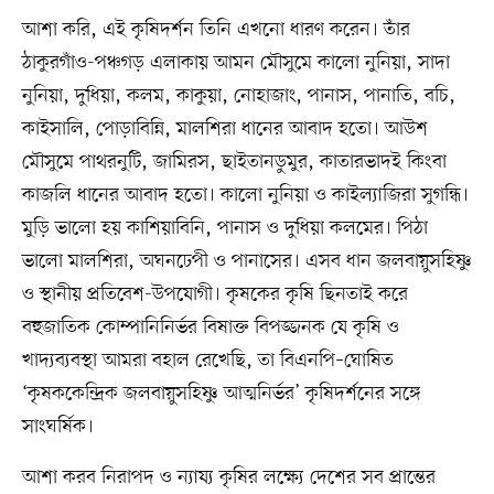
আশা করি, এই কৃষিদর্শন তিনি এখনো ধারণ করেন। তাঁর
ঠাকুরগাঁও-পঞ্চগড় এলাকায় আমন মৌসুমে কালো নুনিয়া, সাদা
নুনিয়া, দুধিয়া, কলম, কাকুয়া, নোহাজাং, পানাস, পানাতি, বচি,
কাইসালি, পোড়াবিন্নি, মালশিরা ধানের আবাদ হতো। আউশ
মৌসুমে পাথরনুটি, জামিরস, ছাইতানডুমুর, কাতারভাদই কিংবা
কাজলি ধানের আবাদ হতো। কালো নুনিয়া ও কাইল্যাজিরা সুগন্ধি।
মুড়ি ভালো হয় কাশিয়াবিনি, পানাস ও দুধিয়া কলমের। পিঠা
ভালো মালশিরা, অঘনঢেপী ও পানাসের। এসব ধান জলবায়ুসহিষ্ণু
ও স্থানীয় প্রতিবেশ-উপযোগী। কৃষকের কৃষি ছিনতাই করে
বহুজাতিক কোম্পানিনির্ভর বিষাক্ত বিপজ্জনক যে কৃষি ও
খাদ্যব্যবস্থা আমরা বহাল রেখেছি, তা বিএনপি–ঘোষিত
‘কৃষককেন্দ্রিক জলবায়ুসহিষ্ণু আত্মনির্ভর’ কৃষিদর্শনের সঙ্গে
সাংঘর্ষিক।
আশা করব নিরাপদ ও ন্যায্য কৃষির লক্ষ্যে দেশের সব প্রান্তের