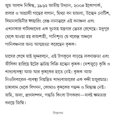
জুম আবাদ নিষিদ্ধ, ১৯৬২ জাতীয় উদ্যান, ২০০৪ ইকোপার্ক,
রাবার ও আগ্রাসী গাছের বাগান, মিথ্যা বন মামলা, উচ্ছেদ নোটিশ,
বিমানবাহিনীর ফায়ারিং রেঞ্জ নানাভাবে এই বনাঞ্চল এবং
এখানকার বাসিন্দাদের এক দুঃসহ যন্ত্রণার ভেতর রেখেছে। মধুপুর
থেকে যাওয়া হয় রাজশাহী, পানিশূন্য যে বরেন্দ্র অঞ্চলে
পানিবঞ্চনার জন্য আত্মহত্যা করেছেন কৃষক।
মাঘের শেষে যাই সুন্দরবনে, এই উপকূলে বাড়ছে লবণাক্ততা এবং
জীবিকা হারিয়ে ইটের ভাটায় বিক্রি হচ্ছেন কৃষক। দেশজুড়ে কৃষি ও
খাদ্যব্যবস্থা আজ আর কৃষকের হাতে নেই। কৃষক আজ
নিওলিবারেল–ব্যবস্থা নিয়ন্ত্রিত খাদ্যবাজারের এক বন্দী মজুরমাত্র।
চাষাবাদ থেকে বিপণন, কোথাও কৃষকের পছন্দ ও সিদ্ধান্ত নেই।
জমি, জলা, প্রাণসম্পদ, পদ্ধতি কিংবা উপকরণ—সবই ক্ষমতার
বলয়ে জিম্মি।