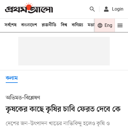
Login
সর্বশেষ
বাংলাদেশ
রাজনীতি
বিশ্ব
বাণিজ্য
মতামত
খেলা
Eng
বিনো
কলাম
অভিমত–বিশ্লেষণ
কৃষকের কাছে কৃষির চাবি ফেরত দেবে কে
দেশের জন–উৎপাদন খাতের নাভিবিন্দু হলেও কৃষি ও