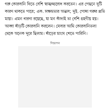
গরু কোরবানি দিতে বেশি স্বাচ্ছন্দ্যবোধ করতেন। এর পেছনে দুটি
কারণ থাকতে পারে; এক. সক্ষমতার অভাব; দুই. পোষা গরুর প্রতি
মায়া। এমন ধারণা রয়েছে, যা মন কাঁদাই তা বেশি গ্রহণীয় হয়।
আব্বা ষাঁড়টি কোরবানি করলেন। সেবার আমি কোরবানিতলা
থেকে অনেক দূরে ছিলাম। ষাঁড়ের মাংস খেতে পারিনি।