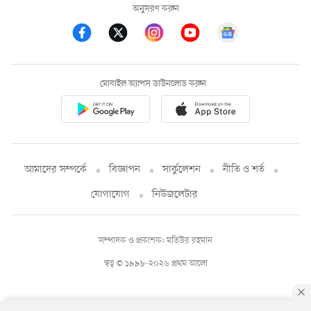
অনুসরণ করুন
মোবাইল অ্যাপস ডাউনলোড করুন
আমাদের সম্পর্কে
বিজ্ঞাপন
সার্কুলেশন
নীতি ও শর্ত
যোগাযোগ
নিউজলেটার
সম্পাদক ও প্রকাশক: মতিউর রহমান
স্বত্ব © ১৯৯৮-২০২৬ প্রথম আলো