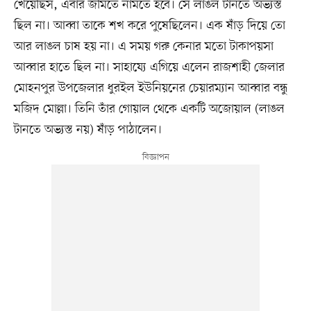
খেয়েছিস, এবার জমিতে নামতে হবে। সে লাঙল টানতে অভ্যস্ত
ছিল না। আব্বা তাকে শখ করে পুষেছিলেন। এক ষাঁড় দিয়ে তো
আর লাঙল চাষ হয় না। এ সময় গরু কেনার মতো টাকাপয়সা
আব্বার হাতে ছিল না। সাহায্যে এগিয়ে এলেন রাজশাহী জেলার
মোহনপুর উপজেলার ধুরইল ইউনিয়নের চেয়ারম্যান আব্বার বন্ধু
মজিদ মোল্লা। তিনি তাঁর গোয়াল থেকে একটি অজোয়াল (লাঙল
টানতে অভ্যস্ত নয়) ষাঁড় পাঠালেন।