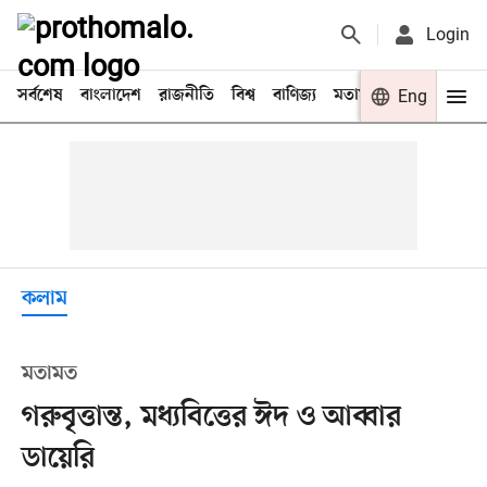
Login
সর্বশেষ
বাংলাদেশ
রাজনীতি
বিশ্ব
বাণিজ্য
মতামত
খেলা
Eng
বিনো
কলাম
মতামত
গরুবৃত্তান্ত, মধ্যবিত্তের ঈদ ও আব্বার
ডায়েরি