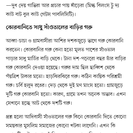
—দুধ দেয় গাভিরা আর প্রচার পায় ষাঁড়েরা (মিল্ক বিলংস টু দ্য
কাউ বাট বুল কাউ গেটস পাবলিসিটি)।
কোরবানিতে সাধু সাঁওতালের বাড়ির গরু
আব্বা-চাচা ও গ্রামবাসীরা আশির দশকজুড়ে ভাগে গরু কোরবানি
করতেন। কোরবানির গরু কেনা হতো মূলত পাশের সাঁওতাল
পাড়ার সাধু মার্ডির বাড়ি থেকে। টানা দশ-পনেরো বছর তাঁর বাড়ির
গরু কোরবানি দেওয়া হয়েছে। গরুর দাম ছিল ছাব্বিশ থেকে
পঁয়ত্রিশ টাকার মতো। হাড়ঝিরঝিরে গরু। কঠিন কায়িক পরিশ্রমী
গরু। চর্বি হলুদ রঙের। দেড় থেকে দুই মণ মাংস হতো। গ্রামজুড়ে
দুটি গরু কোরবানি হতো। কারণ, গ্রামে তখন অনেক অভাব। এখন
সেখানে হচ্ছে আট থেকে দশটি গরু।
প্রশ্ন হলো আদিবাসী সাঁওতালের গরু কিনে কোরবানি দিতে কোনো
সময়কার মুসলিম সমাজের কোনো খটকা লাগেনি। এখন কি