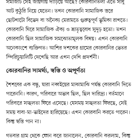
সমাজটি সেই জায়গায় দাঁড়িয়ে আছে? কোরবানিতলা এতে সাধু
আট কুঠুরি নিয়ে যেতেন। তখন কোরবানি সামাজিক স্তরে
ছোটখাটো বিভেদ বা অনৈক্য মেরামতে গুরুত্বপূর্ণ ভূমিকা রাখতে।
কোরবানি ঘিরে সামাজিক ঐক্য ও ভ্রাতৃত্ববোধ সুদৃঢ় হতো। তখন
কোরবানি ছিল সামাজিক সমঝোতামূলক বিষয়। এখন কোরবানি
অনেকাংশে ব্যক্তিগত। আশির দশকের গ্রামের কোরবানির ভেতর
স্পিরিচুয়ালিটি দেখেছি আর এখন দেখি প্রদর্শনী।
কোরবানির সামর্থ্য, স্বস্তি ও অপূর্ণতা
শৈশবের এক বন্ধু, যারা নব্বইয়ের মাঝামাঝি পর্যন্ত কোরবানি দিতে
পারেননি। কারণ, পরিবারে অভাব ছিল, ছিল দারিদ্র্য। বর্তমানে
পরিবারে সচ্ছলতা ফিরে এসেছে। যেসময় সচ্ছলতা ফিরছে, সেই
সময় বাবা-মা-ভাইদের হারিয়েছে। এখন কোরবানি করতে পারেন।
কিন্তু স্বস্তি পান না।
গতবার গ্রাম থেকে ফোন করে জানালেন, কোরবানি করলাম, কিন্তু