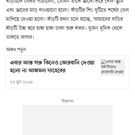
ষাঁড়টিকে ফেরত পাঠালেন, সেদিন তাকে ভালো করে খৈল-ভুসি
এবং ভাতের মাড় খাওয়ানো হলো। ষাঁড়টির শিং দুটিতে শর্ষের তেল
মাখিয়ে দেওয়া হলো। ষাঁড়টি যখন চলে যাচ্ছে, আমাদের বাড়ির
ষাঁড়টি উচ্চ স্বরে হাম্বা হাম্বা ডাকা শুরু করল। দুজন দুদিক থেকে
ডাকতে লাগল।
আরও পড়ুন
এবার আস্ত গরু কিনেও কোরবানি দেওয়া
হলো না আজমল সাহেবের
০৭ জুন ২০২৫