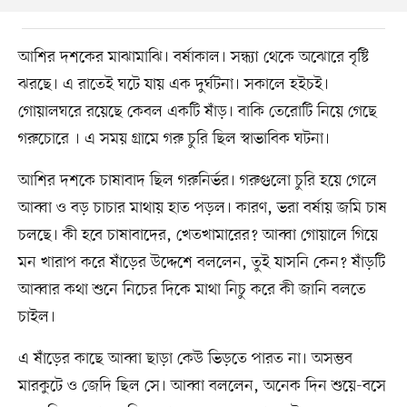
আশির দশকের মাঝামাঝি। বর্ষাকাল। সন্ধ্যা থেকে অঝোরে বৃষ্টি
ঝরছে। এ রাতেই ঘটে যায় এক দুর্ঘটনা। সকালে হইচই।
গোয়ালঘরে রয়েছে কেবল একটি ষাঁড়। বাকি তেরোটি নিয়ে গেছে
গরুচোরে । এ সময় গ্রামে গরু চুরি ছিল স্বাভাবিক ঘটনা।
আশির দশকে চাষাবাদ ছিল গরুনির্ভর। গরুগুলো চুরি হয়ে গেলে
আব্বা ও বড় চাচার মাথায় হাত পড়ল। কারণ, ভরা বর্ষায় জমি চাষ
চলছে। কী হবে চাষাবাদের, খেতখামারের? আব্বা গোয়ালে গিয়ে
মন খারাপ করে ষাঁড়ের উদ্দেশে বললেন, তুই যাসনি কেন? ষাঁড়টি
আব্বার কথা শুনে নিচের দিকে মাথা নিচু করে কী জানি বলতে
চাইল।
এ ষাঁড়ের কাছে আব্বা ছাড়া কেউ ভিড়তে পারত না। অসম্ভব
মারকুটে ও জেদি ছিল সে। আব্বা বললেন, অনেক দিন শুয়ে-বসে