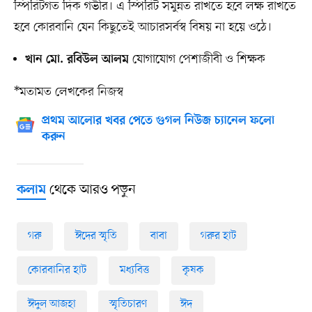
স্পিরিটগত দিক গভীর। এ স্পিরিট সমুন্নত রাখতে হবে লক্ষ রাখতে
হবে কোরবানি যেন কিছুতেই আচারসর্বস্ব বিষয় না হয়ে ওঠে।
যোগাযোগ পেশাজীবী ও শিক্ষক
খান মো. রবিউল আলম
*মতামত লেখকের নিজস্ব
প্রথম আলোর খবর পেতে গুগল নিউজ চ্যানেল ফলো
করুন
থেকে আরও পড়ুন
কলাম
গরু
ঈদের স্মৃতি
বাবা
গরুর হাট
কোরবানির হাট
মধ্যবিত্ত
কৃষক
ঈদুল আজহা
স্মৃতিচারণ
ঈদ