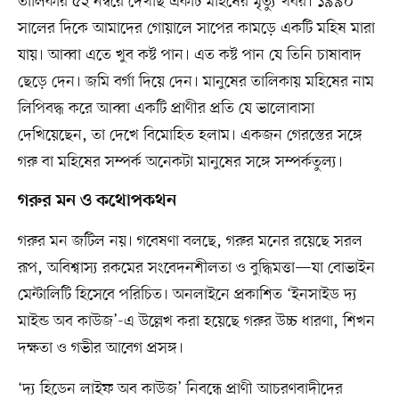
তালিকার ৫২ নম্বরে দেখছি একটি মহিষের মৃত্যু খবর। ১৯৯০
সালের দিকে আমাদের গোয়ালে সাপের কামড়ে একটি মহিষ মারা
যায়। আব্বা এতে খুব কষ্ট পান। এত কষ্ট পান যে তিনি চাষাবাদ
ছেড়ে দেন। জমি বর্গা দিয়ে দেন। মানুষের তালিকায় মহিষের নাম
লিপিবদ্ধ করে আব্বা একটি প্রাণীর প্রতি যে ভালোবাসা
দেখিয়েছেন, তা দেখে বিমোহিত হলাম। একজন গেরস্তের সঙ্গে
গরু বা মহিষের সম্পর্ক অনেকটা মানুষের সঙ্গে সম্পর্কতুল্য।
গরুর মন ও কথোপকথন
গরুর মন জটিল নয়। গবেষণা বলছে, গরুর মনের রয়েছে সরল
রূপ, অবিশ্বাস্য রকমের সংবেদনশীলতা ও বুদ্ধিমত্তা—যা বোভাইন
মেন্টালিটি হিসেবে পরিচিত। অনলাইনে প্রকাশিত ‘ইনসাইড দ্য
মাইন্ড অব কাউজ’-এ উল্লেখ করা হয়েছে গরুর উচ্চ ধারণা, শিখন
দক্ষতা ও গভীর আবেগ প্রসঙ্গ।
‘দ্য হিডেন লাইফ অব কাউজ’ নিবন্ধে প্রাণী আচরণবাদীদের