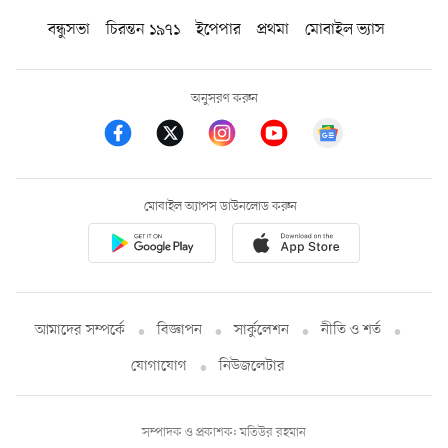
বন্ধুসভা
চিরন্তন ১৯৭১
ইপেপার
প্রথমা
মোবাইল ভ্যাস
অনুসরণ করুন
মোবাইল অ্যাপস ডাউনলোড করুন
আমাদের সম্পর্কে
বিজ্ঞাপন
সার্কুলেশন
নীতি ও শর্ত
যোগাযোগ
নিউজলেটার
সম্পাদক ও প্রকাশক: মতিউর রহমান