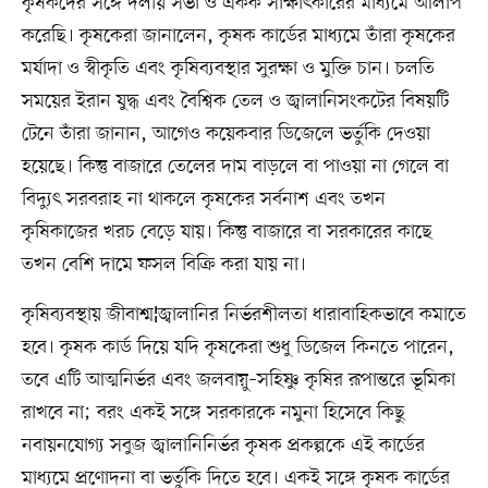
কৃষকদের সঙ্গে দলীয় সভা ও একক সাক্ষাৎকারের মাধ্যমে আলাপ
করেছি। কৃষকেরা জানালেন, কৃষক কার্ডের মাধ্যমে তাঁরা কৃষকের
মর্যাদা ও স্বীকৃতি এবং কৃষিব্যবস্থার সুরক্ষা ও মুক্তি চান। চলতি
সময়ের ইরান যুদ্ধ এবং বৈশ্বিক তেল ও জ্বালানিসংকটের বিষয়টি
টেনে তাঁরা জানান, আগেও কয়েকবার ডিজেলে ভর্তুকি দেওয়া
হয়েছে। কিন্তু বাজারে তেলের দাম বাড়লে বা পাওয়া না গেলে বা
বিদ্যুৎ সরবরাহ না থাকলে কৃষকের সর্বনাশ এবং তখন
কৃষিকাজের খরচ বেড়ে যায়। কিন্তু বাজারে বা সরকারের কাছে
তখন বেশি দামে ফসল বিক্রি করা যায় না।
কৃষিব্যবস্থায় জীবাশ্ম¦জ্বালানির নির্ভরশীলতা ধারাবাহিকভাবে কমাতে
হবে। কৃষক কার্ড দিয়ে যদি কৃষকেরা শুধু ডিজেল কিনতে পারেন,
তবে এটি আত্মনির্ভর এবং জলবায়ু–সহিষ্ণু কৃষির রূপান্তরে ভূমিকা
রাখবে না; বরং একই সঙ্গে সরকারকে নমুনা হিসেবে কিছু
নবায়নযোগ্য সবুজ জ্বালানিনির্ভর কৃষক প্রকল্পকে এই কার্ডের
মাধ্যমে প্রণোদনা বা ভর্তুকি দিতে হবে। একই সঙ্গে কৃষক কার্ডের