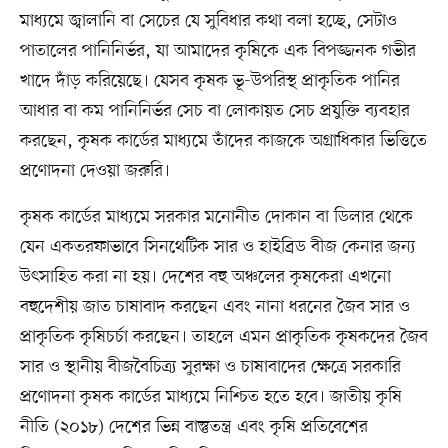
মাধ্যমে জ্বালানি বা সেচের যে সুবিধার কথা বলা হচ্ছে, সেটাও
পাতালের পানিনির্ভর, যা আমাদের কৃষিকে এক বিপজ্জনক গভীর
খাদে দাঁড় করিয়েছে। যেসব কৃষক ভূ-উপরিস্থ প্রাকৃতিক পানির
আধার বা কম পানিনির্ভর সেচ বা লোকায়ত সেচ প্রযুক্তি ব্যবহার
করছেন, কৃষক কার্ডের মাধ্যমে তাঁদের কাজকে অগ্রাধিকার ভিত্তিতে
প্রণোদনা দেওয়া জরুরি।
কৃষক কার্ডের মাধ্যমে সরকার মনোনীত দোকান বা ডিলার থেকে
যেন একতরফাভাবে সিনথেটিক সার ও হাইব্রিড বীজ কেনার জন্য
উৎসাহিত করা না হয়। দেশের বহু অঞ্চলের কৃষকেরা এখনো
বহুদেশীয় জাত চাষাবাদ করছেন এবং নানা ধরনের জৈব সার ও
প্রাকৃতিক কৃষিচর্চা করছেন। তাহলে এমন প্রাকৃতিক কৃষকদের জৈব
সার ও স্থানীয় বীজবৈচিত্র্য সুরক্ষা ও চাষাবাদের ক্ষেত্রে সরকারি
প্রণোদনা কৃষক কার্ডের মাধ্যমে নিশ্চিত হতে হবে। জাতীয় কৃষি
নীতি (২০১৮) দেশের ভিন্ন বাস্তুতন্ত্র এবং কৃষি প্রতিবেশের