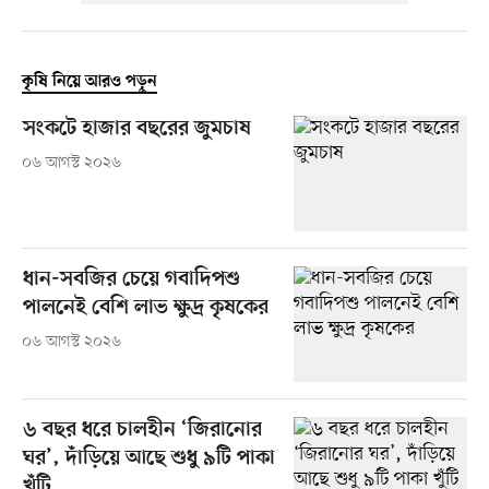
কৃষি নিয়ে আরও পড়ুন
সংকটে হাজার বছরের জুমচাষ
০৬ আগস্ট ২০২৬
ধান-সবজির চেয়ে গবাদিপশু
পালনেই বেশি লাভ ক্ষুদ্র কৃষকের
০৬ আগস্ট ২০২৬
৬ বছর ধরে চালহীন ‘জিরানোর
ঘর’, দাঁড়িয়ে আছে শুধু ৯টি পাকা
খুঁটি