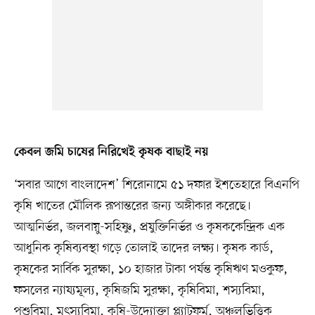
কেবল জমি চাষের নিরিখেই কৃষক বাছাই নয়
‘সবার আগে বাংলাদেশ’ শিরোনামে ৫১ দফার ইশতেহারে বিএনপি
কৃষি খাতের মৌলিক রূপান্তরের জন্য অঙ্গীকার করেছে।
আত্মনির্ভর, জলবায়ু-সহিষ্ণু, প্রযুক্তিনির্ভর ও কৃষককেন্দ্রিক এক
আধুনিক কৃষিব্যবস্থা গড়ে তোলাই তাদের লক্ষ্য। কৃষক কার্ড,
কৃষকের সার্বিক সুরক্ষা, ১০ হাজার টাকা পর্যন্ত কৃষিঋণ মওকুফ,
ফসলের ন্যায্যমূল্য, কৃষিজমি সুরক্ষা, কৃষিবিমা, শস্যবিমা,
পশুবিমা, মৎস্যবিমা, কৃষি-উদ্যোক্তা প্ল্যাটফর্ম, অঞ্চলভিত্তিক