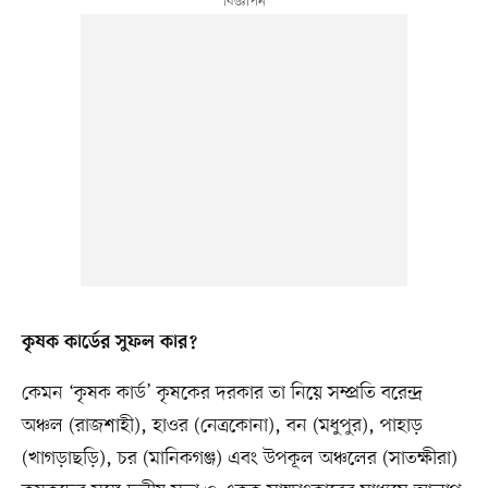
কৃষক কার্ডের সুফল কার?
কেমন ‘কৃষক কার্ড’ কৃষকের দরকার তা নিয়ে সম্প্রতি বরেন্দ্র
অঞ্চল (রাজশাহী), হাওর (নেত্রকোনা), বন (মধুপুর), পাহাড়
(খাগড়াছড়ি), চর (মানিকগঞ্জ) এবং উপকূল অঞ্চলের (সাতক্ষীরা)