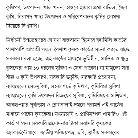
কৃষিপণ্য উৎপাদন, খাল খনন, হাওরে ইজারা প্রথা বাতিল, জৈব
কৃষি, নিরাপদ খাদ্য উৎপাদন ও পরিবেশবান্ধব কৃষির ঘোষণা
দিয়েছে বিএনপি।
নির্বাচনী ইশতেহারের ঘোষণা বাস্তবায়ন হিসেবে ফ্যামিলি কার্ডের
পাশাপাশি আগামী পয়লা বৈশাখ কৃষক কার্ডের সূচনা করতে যাচ্ছে
সরকার। বলা হচ্ছে, এই কার্ডের মাধ্যমে ভূমিহীন, প্রান্তিক ও ক্ষুদ্র
কৃষকেরা প্রায় ১০ ধরনের সুবিধা ও সেবা পাবেন। ন্যায্যমূল্যে সার-
বীজ ও কৃষি উপকরণ, সরকারি ভর্তুকি, সরকারি প্রণোদনা,
ন্যায্যমূল্যে সেচসুবিধা, সহজ শর্তে কৃষিঋণ, কৃষিবিমা সুবিধা,
ন্যায্যমূল্যে কৃষি উৎপাদন বিক্রয়ের সুবিধা, কৃষিবিষয়ক প্রশিক্ষণ,
আবহাওয়ার পূর্বাভাস ও রোগবালাই দমনে পরামর্শ এই কার্ডের
মাধ্যমে পাবেন কৃষকেরা। মৎস্যচাষি ও প্রাণিসম্পদ খামারিও এই
কার্ড পাবেন। সরকারি প্রণোদনার টাকা সরাসরি কৃষকের
অ্যাকাউন্টে যাবে। জাতীয় পরিচয়পত্র, ছবি, স্থানীয় সরকারের