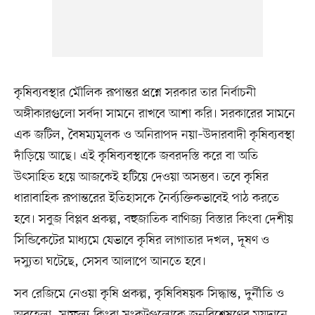
কৃষিব্যবস্থার মৌলিক রূপান্তর প্রশ্নে সরকার তার নির্বাচনী
অঙ্গীকারগুলো সর্বদা সামনে রাখবে আশা করি। সরকারের সামনে
এক জটিল, বৈষম্যমূলক ও অনিরাপদ নয়া–উদারবাদী কৃষিব্যবস্থা
দাঁড়িয়ে আছে। এই কৃষিব্যবস্থাকে জবরদস্তি করে বা অতি
উৎসাহিত হয়ে আজকেই হটিয়ে দেওয়া অসম্ভব। তবে কৃষির
ধারাবাহিক রূপান্তরের ইতিহাসকে নৈর্ব্যক্তিকভাবেই পাঠ করতে
হবে। সবুজ বিপ্লব প্রকল্প, বহুজাতিক বাণিজ্য বিস্তার কিংবা দেশীয়
সিন্ডিকেটের মাধ্যমে যেভাবে কৃষির লাগাতার দখল, দূষণ ও
দস্যুতা ঘটেছে, সেসব আলাপে আনতে হবে।
সব রেজিমে নেওয়া কৃষি প্রকল্প, কৃষিবিষয়ক সিদ্ধান্ত, দুর্নীতি ও