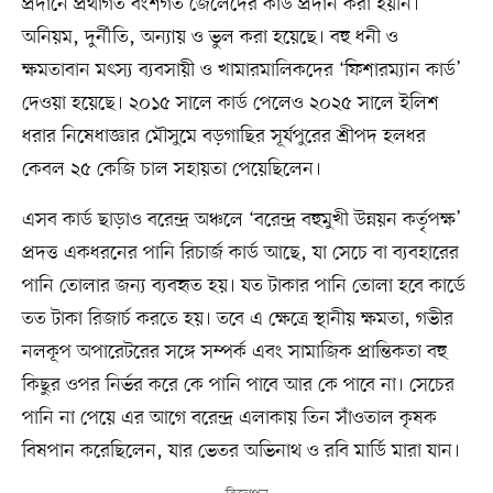
প্রদানে প্রথাগত বংশগত জেলেদের কার্ড প্রদান করা হয়নি।
অনিয়ম, দুর্নীতি, অন্যায় ও ভুল করা হয়েছে। বহু ধনী ও
ক্ষমতাবান মৎস্য ব্যবসায়ী ও খামারমালিকদের ‘ফিশারম্যান কার্ড’
দেওয়া হয়েছে। ২০১৫ সালে কার্ড পেলেও ২০২৫ সালে ইলিশ
ধরার নিষেধাজ্ঞার মৌসুমে বড়গাছির সূর্যপুরের শ্রীপদ হলধর
কেবল ২৫ কেজি চাল সহায়তা পেয়েছিলেন।
এসব কার্ড ছাড়াও বরেন্দ্র অঞ্চলে ‘বরেন্দ্র বহুমুখী উন্নয়ন কর্তৃপক্ষ’
প্রদত্ত একধরনের পানি রিচার্জ কার্ড আছে, যা সেচে বা ব্যবহারের
পানি তোলার জন্য ব্যবহৃত হয়। যত টাকার পানি তোলা হবে কার্ডে
তত টাকা রিজার্চ করতে হয়। তবে এ ক্ষেত্রে স্থানীয় ক্ষমতা, গভীর
নলকূপ অপারেটরের সঙ্গে সম্পর্ক এবং সামাজিক প্রান্তিকতা বহু
কিছুর ওপর নির্ভর করে কে পানি পাবে আর কে পাবে না। সেচের
পানি না পেয়ে এর আগে বরেন্দ্র এলাকায় তিন সাঁওতাল কৃষক
বিষপান করেছিলেন, যার ভেতর অভিনাথ ও রবি মার্ডি মারা যান।