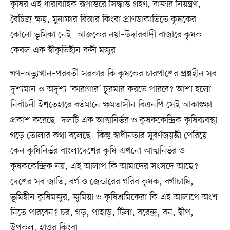
কৃষির এই ধারাবাহিক রূপান্তরে সিদ্ধান্ত গ্রহণ, বাজার নিয়ন্ত্রণ,
বৈচিত্র্য ক্ষয়, মুনাফার বিস্তার কিংবা প্রাণডাকাতিতে কৃষকের
কোনো ভূমিকা নেই। আজকের নয়া–উদারবাদী বাজারে কৃষক
কেবল এক স্বীকৃতিহীন বন্দী মজুর।
গণ–অভ্যুত্থান–পরবর্তী সরকার কি কৃষকের চারপাশের প্রশ্নহীন সব
দৃশ্যমান ও অদৃশ্য ‘কারাগার’ চুরমার করতে পারবে? আশা হলো
নির্বাচনী ইশতেহারে বর্তমানে ক্ষমতাসীন বিএনপি সেই আকাঙ্ক্ষা
প্রকাশ করেছে। দলটি এক আত্মনির্ভর ও কৃষককেন্দ্রিক কৃষিব্যবস্থা
গড়ে তোলার কথা বলেছে। কিন্তু স্বাধীনতার সুবর্ণজয়ন্তী পেরিয়ে
কেন কৃষিনির্ভর বাংলাদেশের কৃষি এখনো আত্মনির্ভর ও
কৃষককেন্দ্রিক নয়, এই আলাপ কি আমাদের সংসদে আছে?
দেশের সব জাতি, বর্গ ও জেন্ডারের গরিব কৃষক, বর্গাচাষি,
ভূমিহীন কৃষিমজুর, জুমিয়া ও কৃষিশ্রমিকেরা কি এই আলাপে অংশ
নিতে পারবেন? চর, গড়, পাহাড়, টিলা, বরেন্দ্র, বন, দ্বীপ,
উপকূল, হাওর কিংবা