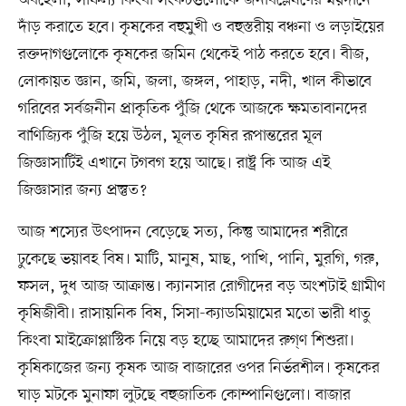
অবহেলা, সাফল্য কিংবা সংকটগুলোকে জনবিশ্লেষণের ময়দানে
দাঁড় করাতে হবে। কৃষকের বহুমুখী ও বহুস্তরীয় বঞ্চনা ও লড়াইয়ের
রক্তদাগগুলোকে কৃষকের জমিন থেকেই পাঠ করতে হবে। বীজ,
লোকায়ত জ্ঞান, জমি, জলা, জঙ্গল, পাহাড়, নদী, খাল কীভাবে
গরিবের সর্বজনীন প্রাকৃতিক পুঁজি থেকে আজকে ক্ষমতাবানদের
বাণিজ্যিক পুঁজি হয়ে উঠল, মূলত কৃষির রূপান্তরের মূল
জিজ্ঞাসাটিই এখানে টগবগ হয়ে আছে। রাষ্ট্র কি আজ এই
জিজ্ঞাসার জন্য প্রস্তুত?
আজ শস্যের উৎপাদন বেড়েছে সত্য, কিন্তু আমাদের শরীরে
ঢুকেছে ভয়াবহ বিষ। মাটি, মানুষ, মাছ, পাখি, পানি, মুরগি, গরু,
ফসল, দুধ আজ আক্রান্ত। ক্যানসার রোগীদের বড় অংশটাই গ্রামীণ
কৃষিজীবী। রাসায়নিক বিষ, সিসা-ক্যাডমিয়ামের মতো ভারী ধাতু
কিংবা মাইক্রোপ্লাস্টিক নিয়ে বড় হচ্ছে আমাদের রুগ্‌ণ শিশুরা।
কৃষিকাজের জন্য কৃষক আজ বাজারের ওপর নির্ভরশীল। কৃষকের
ঘাড় মটকে মুনাফা লুটছে বহুজাতিক কোম্পানিগুলো। বাজার