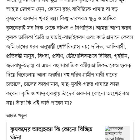
আছে দুনিয়াব্যাপী এই ক্ষুদ্র ও প্রান্তিক কৃষকেরাই আমাদের মূল
আহার জোগান দেন, কোনো বৃহৎ বাণিজ্যিক খামার বা বড়
কৃষকের অবদান খুবই স্বল্প। কিন্তু তারপরও ক্ষুদ্র ও প্রান্তিক
কৃষকেরাই সব দিক থেকে বঞ্চিত ও নিপীড়িত। আমরা আশা করব
কৃষক তালিকা তৈরি ও যাচাই–বাছাইকরণ এবং কার্ড প্রদানে কেবল
জমি চাষের ধরন অনুযায়ী শ্রেণিবিন্যাস নয়; দলিত, আদিবাসী,
প্রতিবন্ধী মানুষ, বিধবা, প্রবীণ, ভৌগোলিকভাবে বিচ্ছিন্ন, গৃহহীন,
জলবায়ু-উদ্বাস্তু বা এমন বহু সামাজিক বর্গীয় প্রান্তিকতাকেও গুরুত্ব
দিয়ে বিবেচনায় আনা জরুরি। বহু গরিব গ্রামীণ নারী ধানের
চাতালে, চালের কারখানায়, মাছ-মুরগি-গরুর খামারে কাজ
করেন। কৃষি ও খাদ্যব্যবস্থায় তাঁদের অবদান কোনো অংশেই কম
নয়। তাঁরা কি এই কার্ড পাবেন না?
আরও পড়ুন
কৃষকদের আত্মহত্যা কি কোনো বিচ্ছিন্ন
ঘটনা