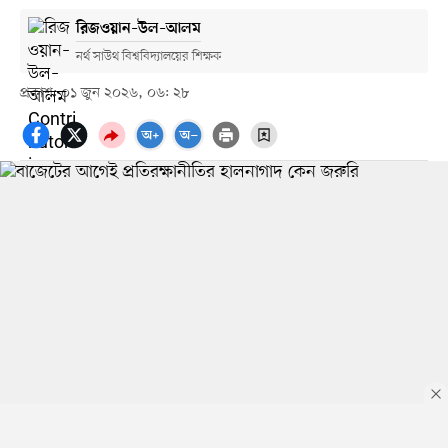
রিজওয়ান–উল–আলম
নর্থ সাউথ বিশ্ববিদ্যালয়ের শিক্ষক
প্রকাশ: ০১ জুন ২০২৬, ০৬: ২৮