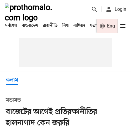
Login
সর্বশেষ
বাংলাদেশ
রাজনীতি
বিশ্ব
বাণিজ্য
মতামত
খেলা
Eng
বিনো
কলাম
মতামত
বাজেটের আগেই প্রতিরক্ষানীতির
হালনাগাদ কেন জরুরি