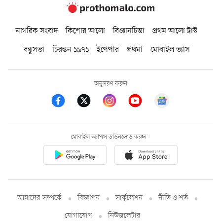
নাগরিক সংবাদ
কিশোর আলো
বিজ্ঞানচিন্তা
প্রথম আলো ট্রাস্ট
বন্ধুসভা
চিরন্তন ১৯৭১
ইপেপার
প্রথমা
মোবাইল ভ্যাস
অনুসরণ করুন
মোবাইল অ্যাপস ডাউনলোড করুন
আমাদের সম্পর্কে
বিজ্ঞাপন
সার্কুলেশন
নীতি ও শর্ত
যোগাযোগ
নিউজলেটার