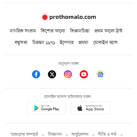
নাগরিক সংবাদ
কিশোর আলো
বিজ্ঞানচিন্তা
প্রথম আলো ট্রাস্ট
বন্ধুসভা
চিরন্তন ১৯৭১
ইপেপার
প্রথমা
মোবাইল ভ্যাস
অনুসরণ করুন
মোবাইল অ্যাপস ডাউনলোড করুন
আমাদের সম্পর্কে
বিজ্ঞাপন
সার্কুলেশন
নীতি ও শর্ত