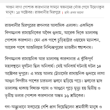
আগুন লাগা পোশাক কারখানার সামনে স্বজনদের খোঁজ পেতে উদ্বেগাকুল
মানুষ। ১৪ অক্টোবর। রাজধানীর মিরপুরে
ছবি: প্রথম আলো
রাজধানীর মিরপুরের রূপনগর আবাসিক এলাকা। একদিকে
বিপজ্জনক রাসায়নিকের অবৈধ গুদাম, আরেক দিকে তালাবদ্ধ
পোশাক কারখানা। যেন এক পাশে চুড়িহাট্টার ওয়াহেদ ম্যানশন,
আরেক পাশে আশুলিয়ার নিশ্চিন্তপুরের তাজরীন ফ্যাশনস।
বিপজ্জনক রাসায়নিক আর তালাবদ্ধ কারখানার এ ঝুঁকিপূর্ণ
সহাবস্থানে দুর্ঘটনা ছিল অনিবার্য। সেই অনিবার্য ঘটনাই ঘটল ১৪
অক্টোবর দুপুরে। এ সময় আলম ট্রেডার্সের রাসায়নিক গুদামে লাগা
আগুন বিপরীত পাশের চারতলা ভবনে ছড়িয়ে পড়ে। ভবনের ছাদ
তালাবদ্ধ থাকায় বিষাক্ত গ্যাস ও আগুনে পুড়ে মৃত্যু হয় দ্বিতীয় ও
তৃতীয় তলার পোশাক কারখানার অন্তত ১৬ শ্রমিকের।
গণ–অভ্যুত্থানে সবচেয়ে বেশি প্রাণ দিয়েছিলেন শ্রমজীবী মানুষ ও