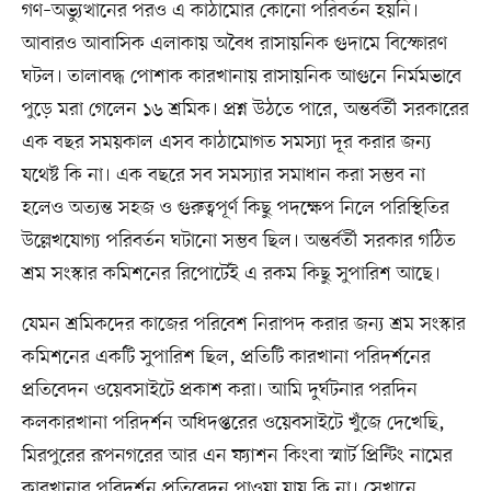
গণ–অভ্যুত্থানের পরও এ কাঠামোর কোনো পরিবর্তন হয়নি।
আবারও আবাসিক এলাকায় অবৈধ রাসায়নিক গুদামে বিস্ফোরণ
ঘটল। তালাবদ্ধ পোশাক কারখানায় রাসায়নিক আগুনে নির্মমভাবে
পুড়ে মরা গেলেন ১৬ শ্রমিক। প্রশ্ন উঠতে পারে, অন্তর্বর্তী সরকারের
এক বছর সময়কাল এসব কাঠামোগত সমস্যা দূর করার জন্য
যথেষ্ট কি না। এক বছরে সব সমস্যার সমাধান করা সম্ভব না
হলেও অত্যন্ত সহজ ও গুরুত্বপূর্ণ কিছু পদক্ষেপ নিলে পরিস্থিতির
উল্লেখযোগ্য পরিবর্তন ঘটানো সম্ভব ছিল। অন্তর্বর্তী সরকার গঠিত
শ্রম সংস্কার কমিশনের রিপোর্টেই এ রকম কিছু সুপারিশ আছে।
যেমন শ্রমিকদের কাজের পরিবেশ নিরাপদ করার জন্য শ্রম সংস্কার
কমিশনের একটি সুপারিশ ছিল, প্রতিটি কারখানা পরিদর্শনের
প্রতিবেদন ওয়েবসাইটে প্রকাশ করা। আমি দুর্ঘটনার পরদিন
কলকারখানা পরিদর্শন অধিদপ্তরের ওয়েবসাইটে খুঁজে দেখেছি,
মিরপুরের রূপনগরের আর এন ফ্যাশন কিংবা স্মার্ট প্রিন্টিং নামের
কারখানার পরিদর্শন প্রতিবেদন পাওয়া যায় কি না। সেখানে