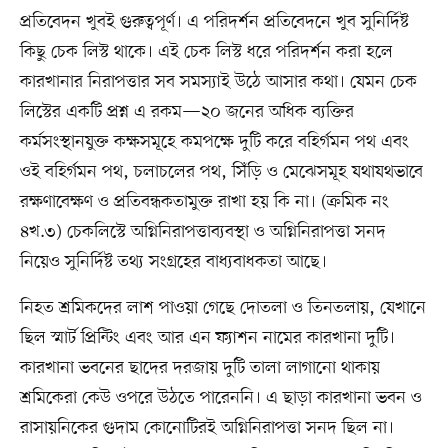
প্রতিবেদন খুবই গুরুত্বপূর্ণ। এ পরিদর্শন প্রতিবেদনে খুব সুনির্দিষ্ট
কিছু চেক লিস্ট থাকে। এই চেক লিস্ট ধরে পরিদর্শন করা হলে
কারখানার নিরাপত্তার সব সমস্যাই উঠে আসার কথা। যেমন চেক
লিস্টের একটি প্রশ্ন এ রকম—২০ জনের অধিক ব্যক্তির
কর্মসংস্থানযুক্ত কক্ষসমূহে কমপক্ষে দুটি করে বহির্গমন পথ এবং
ওই বহির্গমন পথ, চলাচলের পথ, সিঁড়ি ও মেঝেসমূহ যথাযথভাবে
রক্ষণাবেক্ষণ ও প্রতিবন্ধকতামুক্ত রাখা হয় কি না। (ক্রমিক নং
৪খ.৩) চেকলিস্টে অগ্নিনিরাপত্তাব্যবস্থা ও অগ্নিনিরাপত্তা সনদ
নিয়েও সুনির্দিষ্ট তথ্য সংগ্রহের বাধ্যবাধকতা আছে।
নিহত শ্রমিকদের লাশ পাওয়া গেছে দোতলা ও তিনতলায়, যেখানে
ছিল স্মার্ট প্রিন্টিং এবং আর এন ফ্যাশন নামের কারখানা দুটি।
কারখানা ভবনের ছাদের দরজায় দুটি তালা লাগানো থাকায়
শ্রমিকেরা কেউ ওপরে উঠতে পারেননি। এ ছাড়া কারখানা ভবন ও
রাসায়নিকের গুদাম কোনোটিরই অগ্নিনিরাপত্তা সনদ ছিল না।