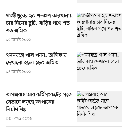
গাজীপুরের ২০ শতাংশ কারখানায়
চার দিনের ছুটি, বাড়ির পথে শত
শত শ্রমিক
০৫ আগস্ট ২০২৬
খননযন্ত্রে খাল খনন, তালিকায়
দেখানো হলো ১৮০ শ্রমিক
০৪ আগস্ট ২০২৬
তাপপ্রবাহ আর কর্মিসংকটের সঙ্গে
যেভাবে লড়ছে জাপানের
নির্মাণশিল্প
০৩ আগস্ট ২০২৬