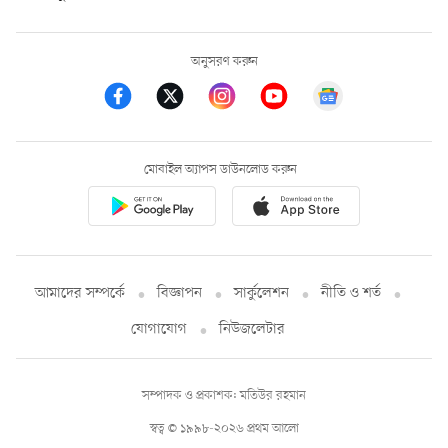
অনুসরণ করুন
মোবাইল অ্যাপস ডাউনলোড করুন
আমাদের সম্পর্কে
বিজ্ঞাপন
সার্কুলেশন
নীতি ও শর্ত
যোগাযোগ
নিউজলেটার
সম্পাদক ও প্রকাশক: মতিউর রহমান
স্বত্ব © ১৯৯৮-২০২৬ প্রথম আলো