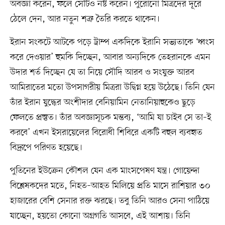
অবজ্ঞা করেন, ফলে সেটিও নষ্ট করেন। পুরোনো মিত্রদের দূরে
ঠেলে দেন, আর নতুন শত্রু তৈরি করতে থাকেন।
ইরান সংকটে আটকে পড়ে ট্রাম্প একদিকে ইরানি সভ্যতাকে ‘ধ্বংস
করে দেওয়ার’ হুমকি দিচ্ছেন, আবার অন্যদিকে তেহরানকে এমন
উদার শর্ত দিচ্ছেন যে তা নিয়ে সৌদি আরব ও সংযুক্ত আরব
আমিরাতের মতো উপসাগরীয় মিত্ররা উদ্বিগ্ন হয়ে উঠেছে। তিনি যেন
তাঁর ইরান যুদ্ধের অংশীদার বেনিয়ামিন নেতানিয়াহুকেও ছুড়ে
ফেলতে প্রস্তুত। তাঁর অবজ্ঞাসূচক মন্তব্য, ‘আমি যা চাইব সে তা–ই
করবে’ এখন ইসরায়েলের বিরোধী শিবিরে একটি বহুল ব্যবহৃত
বিদ্রূপে পরিণত হয়েছে।
পুতিনের ইউক্রেন কৌশল যেন এক মাংসপেষণ যন্ত্র। গোয়েন্দা
বিশ্লেষকদের মতে, নিহত–আহত মিলিয়ে প্রতি মাসে রাশিয়ার ৩০
হাজারের বেশি সেনার রক্ত ঝরছে। তবু তিনি আরও সেনা পাঠিয়ে
যাচ্ছেন, হয়তো কোনো অগ্রগতি আসবে, এই আশায়। তিনি