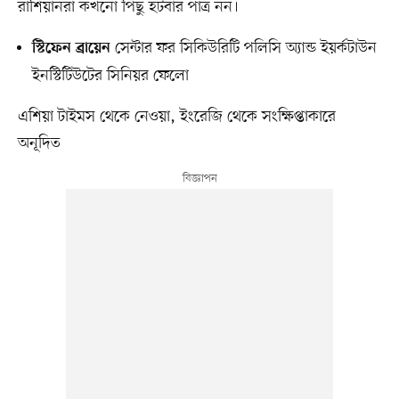
রাশিয়ানরা কখনো পিছু হটবার পাত্র নন।
সেন্টার ফর সিকিউরিটি পলিসি অ্যান্ড ইয়র্কটাউন
স্টিফেন ব্রায়েন
ইনস্টিটিউটের সিনিয়র ফেলো
এশিয়া টাইমস থেকে নেওয়া, ইংরেজি থেকে সংক্ষিপ্তাকারে
অনূদিত