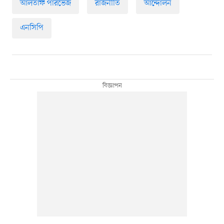
আলতাফ পারভেজ
রাজনীতি
আন্দোলন
এনসিপি