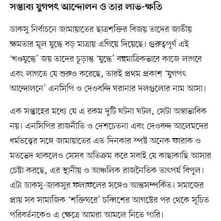
সম্ভাব্য যুগপৎ আন্দোলন ও তার লাভ-ক্ষতি
ডাকসু নির্বাচনে জামায়াতের ছাত্রশক্তির বিজয় তাদের জাতীয়
ক্ষমতার মূল যুদ্ধে বড় মাত্রায় এগিয়ে দিয়েছে। গুরুত্বপূর্ণ এই
‘খণ্ডযুদ্ধে’ জয় তাদের চূড়ান্ত ‘যুদ্ধে’ বহুমাত্রিকভাবে কাজে লাগবে
এবং লাগতে যে শুরুও করেছে, তারই প্রথম প্রকাশ ‘যুগপৎ
আন্দোলনে’ এনসিপি ও দেওবন্দি ঘরানার দলগুলোর নাম আসা।
এক সপ্তাহের মধ্যে যে এ রকম দুটি ঘটনা ঘটল, সেটা অস্বাভাবিক
নয়। এনসিপির রাজনীতি ও দেশচেতনা এবং দেওবন্দ আলেমদের
ধর্মতত্ত্বের সঙ্গে জামায়াতের এত দিনকার স্পষ্ট অনেক ফারাক ও
মতভেদ থাকলেও সেসব অতিক্রম করে সবাই যে কাছাকাছি আসার
চেষ্টা করছে, এর স্থানীয় ও আঞ্চলিক রাজনৈতিক তাৎপর্য বিপুল।
এটা ডাকসু-জাকসুর ফলাফলের সঙ্গেও আন্তসম্পর্কিত। সমাজের
প্রায় সব সামাজিক ‘শক্তিঘরে’ চব্বিশের আগস্টের পর থেকে সূচিত
পরিবর্তনকেও এ ক্ষেত্রে আমরা আমলে নিতে পারি।