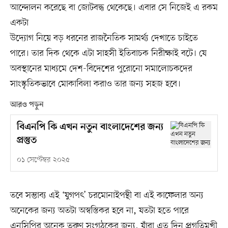
আন্দোলন করেছে বা জোটবদ্ধ থেকেছে। এবার সে নিজেই এ রকম
একটা
উদ্যোগ নিয়ে বড় ধরনের রাজনৈতিক সামর্থ্য দেখাতে চাইতে
পারে। তার দিক থেকে এটা সাহসী ইতিবাচক নিরীক্ষাই বটে। যে
অবস্থানের মাধ্যমে দেশ-বিদেশের পুরোনো সমালোচকদের
সাংস্কৃতিকভাবে মোকাবিলা করাও তার জন্য সহজ হবে।
আরও পড়ুন
বিএনপি কি এখন নতুন বাংলাদেশের জন্য
প্রস্তুত
০১ সেপ্টেম্বর ২০২৫
তবে সম্ভাব্য এই ‘যুগপৎ’ চরমোনাইপন্থী বা এই কাফেলার অন্য
অনেকের জন্য অতটা অস্বস্তিকর হবে না, যতটা হতে পারে
এনসিপির অনেক তরুণ সংগঠকের জন্য, যাঁরা এত দিন প্রগতিমুখী