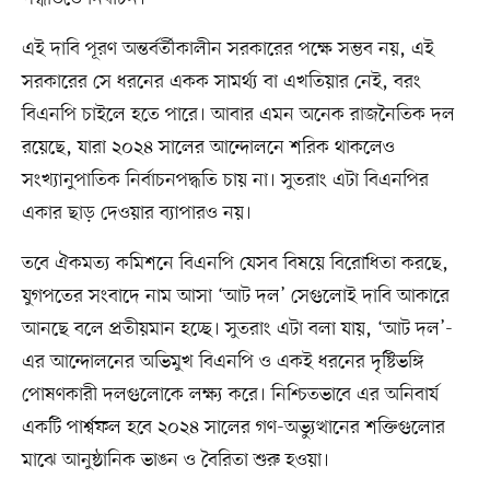
এই দাবি পূরণ অন্তর্বর্তীকালীন সরকারের পক্ষে সম্ভব নয়, এই
সরকারের সে ধরনের একক সামর্থ্য বা এখতিয়ার নেই, বরং
বিএনপি চাইলে হতে পারে। আবার এমন অনেক রাজনৈতিক দল
রয়েছে, যারা ২০২৪ সালের আন্দোলনে শরিক থাকলেও
সংখ্যানুপাতিক নির্বাচনপদ্ধতি চায় না। সুতরাং এটা বিএনপির
একার ছাড় দেওয়ার ব্যাপারও নয়।
তবে ঐকমত্য কমিশনে বিএনপি যেসব বিষয়ে বিরোধিতা করছে,
যুগপতের সংবাদে নাম আসা ‘আট দল’ সেগুলোই দাবি আকারে
আনছে বলে প্রতীয়মান হচ্ছে। সুতরাং এটা বলা যায়, ‘আট দল’-
এর আন্দোলনের অভিমুখ বিএনপি ও একই ধরনের দৃষ্টিভঙ্গি
পোষণকারী দলগুলোকে লক্ষ্য করে। নিশ্চিতভাবে এর অনিবার্য
একটি পার্শ্বফল হবে ২০২৪ সালের গণ-অভ্যুত্থানের শক্তিগুলোর
মাঝে আনুষ্ঠানিক ভাঙন ও বৈরিতা শুরু হওয়া।