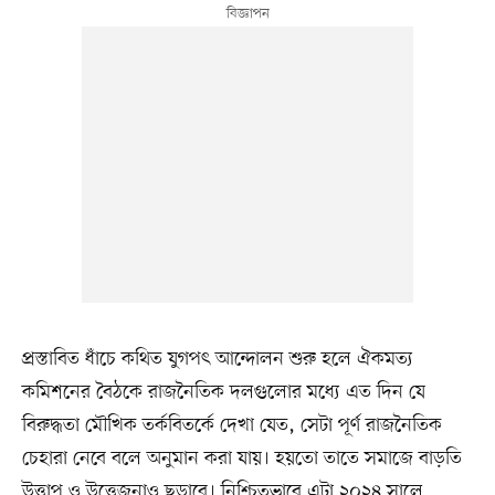
প্রস্তাবিত ধাঁচে কথিত যুগপৎ আন্দোলন শুরু হলে ঐকমত্য
কমিশনের বৈঠকে রাজনৈতিক দলগুলোর মধ্যে এত দিন যে
বিরুদ্ধতা মৌখিক তর্কবিতর্কে দেখা যেত, সেটা পূর্ণ রাজনৈতিক
চেহারা নেবে বলে অনুমান করা যায়। হয়তো তাতে সমাজে বাড়তি
উত্তাপ ও উত্তেজনাও ছড়াবে। নিশ্চিতভাবে এটা ২০২৪ সালে