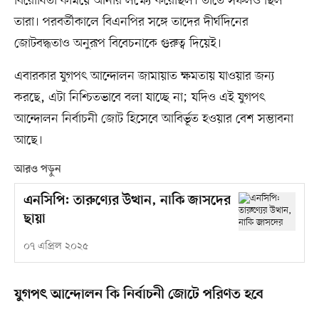
বিরোধিতা কমিয়ে আনার লক্ষ্যে করেছিল। তাতে সফলও ছিল
তারা। পরবর্তীকালে বিএনপির সঙ্গে তাদের দীর্ঘদিনের
জোটবদ্ধতাও অনুরূপ বিবেচনাকে গুরুত্ব দিয়েই।
এবারকার যুগপৎ আন্দোলন জামায়াত ক্ষমতায় যাওয়ার জন্য
করছে, এটা নিশ্চিতভাবে বলা যাচ্ছে না; যদিও এই যুগপৎ
আন্দোলন নির্বাচনী জোট হিসেবে আবির্ভূত হওয়ার বেশ সম্ভাবনা
আছে।
আরও পড়ুন
এনসিপি: তারুণ্যের উত্থান, নাকি জাসদের
ছায়া
০৭ এপ্রিল ২০২৫
যুগপৎ আন্দোলন কি নির্বাচনী জোটে পরিণত হবে