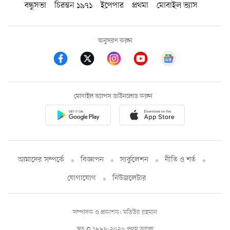
বন্ধুসভা
চিরন্তন ১৯৭১
ইপেপার
প্রথমা
মোবাইল ভ্যাস
অনুসরণ করুন
মোবাইল অ্যাপস ডাউনলোড করুন
আমাদের সম্পর্কে
বিজ্ঞাপন
সার্কুলেশন
নীতি ও শর্ত
যোগাযোগ
নিউজলেটার
সম্পাদক ও প্রকাশক: মতিউর রহমান
স্বত্ব © ১৯৯৮-২০২৬ প্রথম আলো