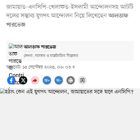
জামায়াত-এনসিপি-খেলাফত-ইসলামী আন্দোলনসহ আটটি
দলের সম্ভাব্য যুগপৎ আন্দোলন নিয়ে লিখেছেন
আলতাফ
পারভেজ
আলতাফ পারভেজ
লেখক, গবেষক ও রাজনৈতিক বিশ্লেষক
আপডেট: ১৫ সেপ্টেম্বর ২০২৫, ০৬: ০৩