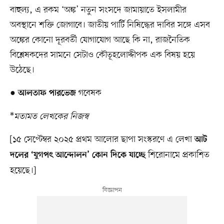
বাহুল্য, এ রকম ‘অঙ্ক’ নতুন সংসদে জামায়াতে ইসলামীর
অবস্থানে শক্তি জোগাবে। জাতীয় পার্টি নিষিদ্ধের দাবির সঙ্গে এসব
অঙ্কের কোনো দূরবর্তী যোগাযোগ আছে কি না, রাজনৈতিক
বিশ্লেষকদের সামনে সেটাও কৌতূহলোদ্দীপক এক বিষয় হয়ে
উঠেছে।
●
গবেষক
আলতাফ পারভেজ
*
মতামত লেখকের নিজস্ব
[১৫ সেপ্টেম্বর ২০২৫ প্রথম আলোর ছাপা সংস্করণে এ লেখা
আট
শিরোনামে প্রকাশিত
দলের ‘যুগপৎ আন্দোলন’ কোন দিকে যাচ্ছে
হয়েছে।]