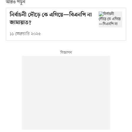
আরও পড়ুন
নির্বাচনী দৌড়ে কে এগিয়ে—বিএনপি না
জামায়াত?
১১ ফেব্রুয়ারি ২০২৫