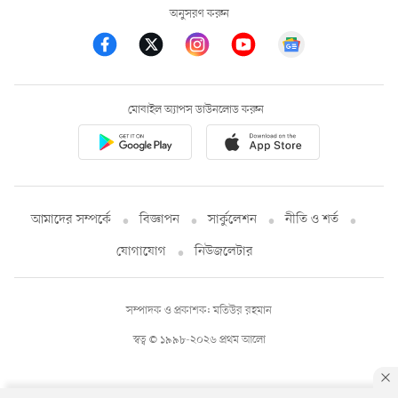
অনুসরণ করুন
মোবাইল অ্যাপস ডাউনলোড করুন
আমাদের সম্পর্কে
বিজ্ঞাপন
সার্কুলেশন
নীতি ও শর্ত
যোগাযোগ
নিউজলেটার
সম্পাদক ও প্রকাশক: মতিউর রহমান
স্বত্ব © ১৯৯৮-২০২৬ প্রথম আলো