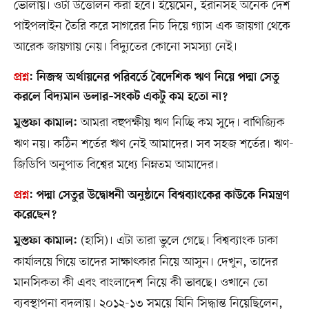
ভোলায়। ওটা উত্তোলন করা হবে। ইয়েমেন, ইরানসহ অনেক দেশ
পাইপলাইন তৈরি করে সাগরের নিচ দিয়ে গ্যাস এক জায়গা থেকে
আরেক জায়গায় নেয়। বিদ্যুতের কোনো সমস্যা নেই।
প্রশ্ন
:
নিজস্ব অর্থায়নের পরিবর্তে বৈদেশিক ঋণ নিয়ে পদ্মা সেতু
করলে বিদ্যমান ডলার–সংকট একটু কম হতো না?
আমরা বহুপক্ষীয় ঋণ নিচ্ছি কম সুদে। বাণিজ্যিক
মুস্তফা কামাল:
ঋণ নয়। কঠিন শর্তের ঋণ নেই আমাদের। সব সহজ শর্তের। ঋণ-
জিডিপি অনুপাত বিশ্বের মধ্যে নিম্নতম আমাদের।
প্রশ্ন
:
পদ্মা সেতুর উদ্বোধনী অনুষ্ঠানে বিশ্বব্যাংকের কাউকে নিমন্ত্রণ
করেছেন?
(হাসি)। এটা তারা ভুলে গেছে। বিশ্বব্যাংক ঢাকা
মুস্তফা কামাল:
কার্যালয়ে গিয়ে তাদের সাক্ষাৎকার নিয়ে আসুন। দেখুন, তাদের
মানসিকতা কী এবং বাংলাদেশ নিয়ে কী ভাবছে। ওখানে তো
ব্যবস্থাপনা বদলায়। ২০১২-১৩ সময়ে যিনি সিদ্ধান্ত নিয়েছিলেন,