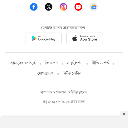
মোবাইল অ্যাপস ডাউনলোড করুন
আমাদের সম্পর্কে
বিজ্ঞাপন
সার্কুলেশন
নীতি ও শর্ত
যোগাযোগ
নিউজলেটার
সম্পাদক ও প্রকাশক: মতিউর রহমান
স্বত্ব © ১৯৯৮-২০২৬ প্রথম আলো