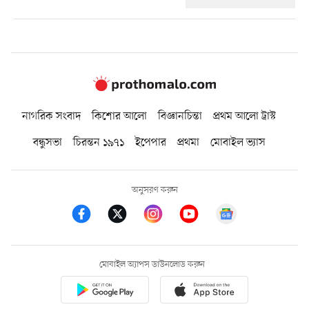
নাগরিক সংবাদ
কিশোর আলো
বিজ্ঞানচিন্তা
প্রথম আলো ট্রাস্ট
বন্ধুসভা
চিরন্তন ১৯৭১
ইপেপার
প্রথমা
মোবাইল ভ্যাস
অনুসরণ করুন
মোবাইল অ্যাপস ডাউনলোড করুন