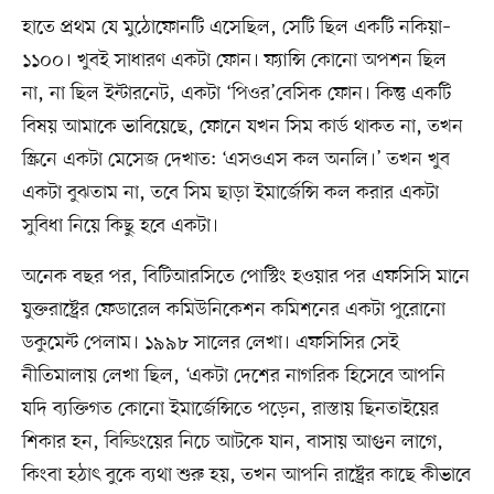
হাতে প্রথম যে মুঠোফোনটি এসেছিল, সেটি ছিল একটি নকিয়া–
১১০০। খুবই সাধারণ একটা ফোন। ফ্যান্সি কোনো অপশন ছিল
না, না ছিল ইন্টারনেট, একটা ‘পিওর’বেসিক ফোন। কিন্তু একটি
বিষয় আমাকে ভাবিয়েছে, ফোনে যখন সিম কার্ড থাকত না, তখন
স্ক্রিনে একটা মেসেজ দেখাত: ‘এসওএস কল অনলি।’ তখন খুব
একটা বুঝতাম না, তবে সিম ছাড়া ইমার্জেন্সি কল করার একটা
সুবিধা নিয়ে কিছু হবে একটা।
অনেক বছর পর, বিটিআরসিতে পোস্টিং হওয়ার পর এফসিসি মানে
যুক্তরাষ্ট্রের ফেডারেল কমিউনিকেশন কমিশনের একটা পুরোনো
ডকুমেন্ট পেলাম। ১৯৯৮ সালের লেখা। এফসিসির সেই
নীতিমালায় লেখা ছিল, ‘একটা দেশের নাগরিক হিসেবে আপনি
যদি ব্যক্তিগত কোনো ইমার্জেন্সিতে পড়েন, রাস্তায় ছিনতাইয়ের
শিকার হন, বিল্ডিংয়ের নিচে আটকে যান, বাসায় আগুন লাগে,
কিংবা হঠাৎ বুকে ব্যথা শুরু হয়, তখন আপনি রাষ্ট্রের কাছে কীভাবে