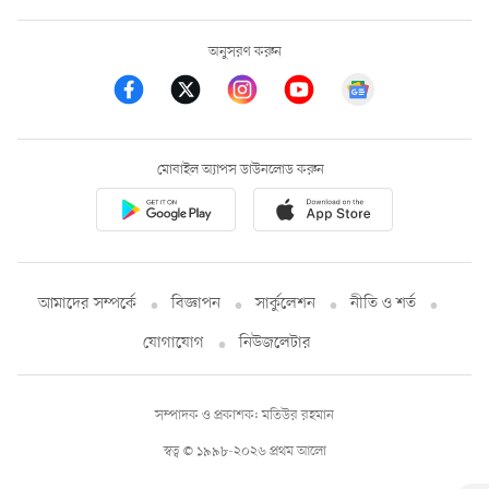
অনুসরণ করুন
মোবাইল অ্যাপস ডাউনলোড করুন
আমাদের সম্পর্কে
বিজ্ঞাপন
সার্কুলেশন
নীতি ও শর্ত
যোগাযোগ
নিউজলেটার
সম্পাদক ও প্রকাশক: মতিউর রহমান
স্বত্ব © ১৯৯৮-২০২৬ প্রথম আলো