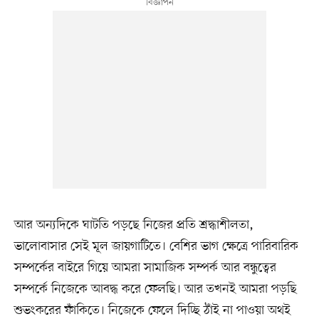
আর অন্যদিকে ঘাটতি পড়ছে নিজের প্রতি শ্রদ্ধাশীলতা,
ভালোবাসার সেই মূল জায়গাটিতে। বেশির ভাগ ক্ষেত্রে পারিবারিক
সম্পর্কের বাইরে গিয়ে আমরা সামাজিক সম্পর্ক আর বন্ধুত্বের
সম্পর্কে নিজেকে আবদ্ধ করে ফেলছি। আর তখনই আমরা পড়ছি
শুভংকরের ফাঁকিতে। নিজেকে ফেলে দিচ্ছি ঠাঁই না পাওয়া অথই