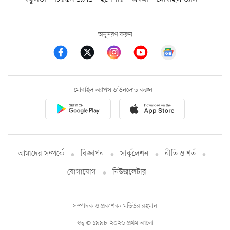
অনুসরণ করুন
মোবাইল অ্যাপস ডাউনলোড করুন
আমাদের সম্পর্কে
বিজ্ঞাপন
সার্কুলেশন
নীতি ও শর্ত
যোগাযোগ
নিউজলেটার
সম্পাদক ও প্রকাশক: মতিউর রহমান
স্বত্ব © ১৯৯৮-২০২৬ প্রথম আলো