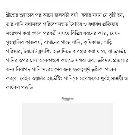
গ্রীষ্মের শুষ্কতার পর আসে জলবতী বর্ষা। বর্ষার সময় যে বৃষ্টি হয়,
তার পানি যথাসম্ভব পরিবেশসম্মত উপায়ে ও যথাযথ প্রক্রিয়ায়
সংরক্ষণ করা গেলে পরবর্তী সময়ে বিভিন্ন ধরনের কাজ, যেমন
গৃহস্থালির কাজকর্ম, বাগানের গাছে পানি, কৃষিকাজ, গাড়ি
পরিষ্কার, টয়লেট ফ্ল্যাশিং ইত্যাদিতে ব্যবহার করা যাবে, যা ভূগর্ভস্থ
পানির ওপর চাপ অনেকাংশে কমাতে সক্ষম এবং ভবিষ্যৎ প্রজন্মের
জন্য নিরাপদ পানি সংরক্ষণের জন্য গুরুত্বপূর্ণ ভূমিকা পালন
করবে। রেইন ওয়াটার হার্ভেস্টিং পানিকে সংরক্ষণের খুবই সাশ্রয়ী ও
কার্যকর পদ্ধতি।