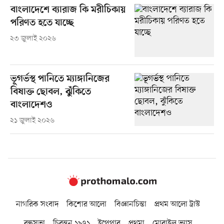
বাংলাদেশে ব্যারাজ কি মরীচিকায়
পরিণত হতে যাচ্ছে
২৩ জুলাই ২০২৬
ভূগর্ভস্থ পানিতে ম্যাঙ্গানিজের
বিষাক্ত ছোবল, ঝুঁকিতে
বাংলাদেশও
২১ জুলাই ২০২৬
নাগরিক সংবাদ
কিশোর আলো
বিজ্ঞানচিন্তা
প্রথম আলো ট্রাস্ট
বন্ধুসভা
চিরন্তন ১৯৭১
ইপেপার
প্রথমা
মোবাইল ভ্যাস