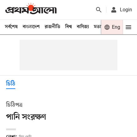
Login
সর্বশেষ
বাংলাদেশ
রাজনীতি
বিশ্ব
বাণিজ্য
মতামত
খেলা
Eng
বিনো
চিঠি
চিঠিপত্র
পানি সংরক্ষণ
লেখা: