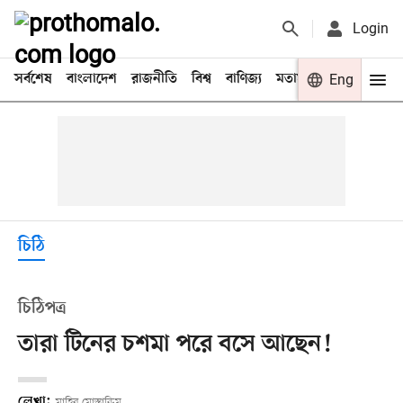
Login
সর্বশেষ
বাংলাদেশ
রাজনীতি
বিশ্ব
বাণিজ্য
মতামত
খেলা
Eng
বিনো
চিঠি
চিঠিপত্র
তারা টিনের চশমা পরে বসে আছেন!
লেখা:
মাহিব মোস্তাকিম