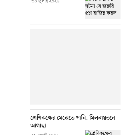
৩০ জুলাই ২০২৬
শ্রেণিকক্ষের মেঝেতে পানি, মিলনায়তনে
আগাছা