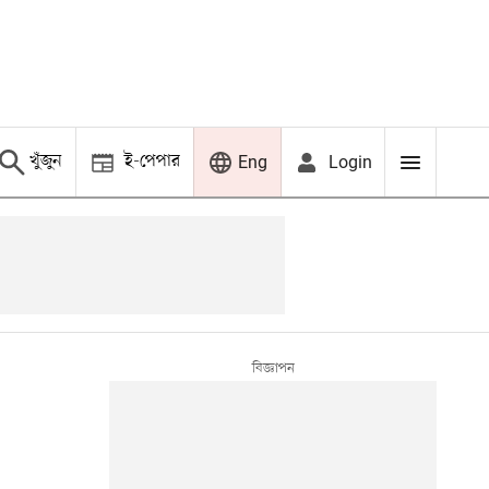
খুঁজুন
ই-পেপার
Login
Eng