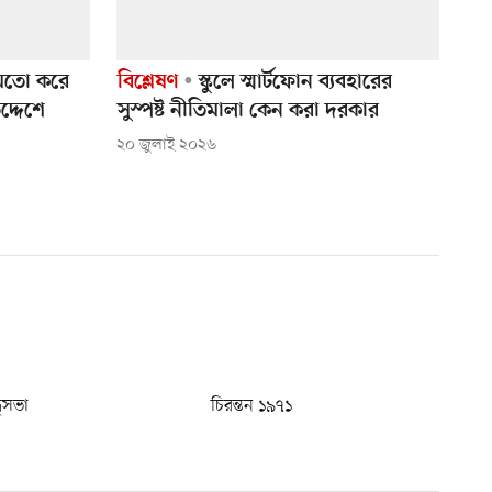
র মতো করে
বিশ্লেষণ
স্কুলে স্মার্টফোন ব্যবহারের
দ্দেশে
সুস্পষ্ট নীতিমালা কেন করা দরকার
২০ জুলাই ২০২৬
ধুসভা
চিরন্তন ১৯৭১