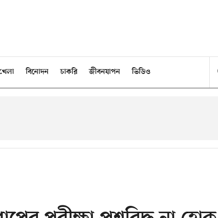
খেলা
বিনোদন
চাকরি
জীবনযাপন
ভিডিও