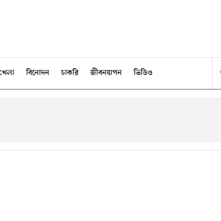
খেলা
বিনোদন
চাকরি
জীবনযাপন
ভিডিও