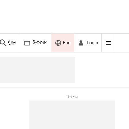
খুঁজুন
ই-পেপার
Login
Eng