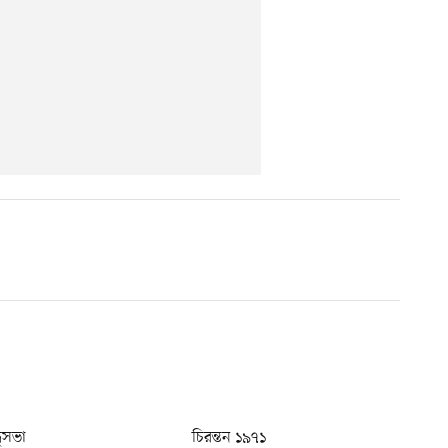
ধুসভা
চিরন্তন ১৯৭১