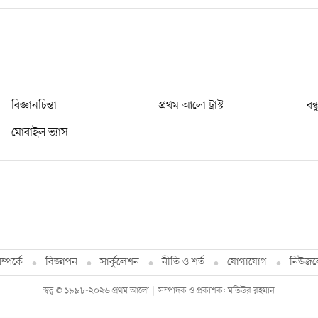
বিজ্ঞানচিন্তা
প্রথম আলো ট্রাস্ট
বন্
মোবাইল ভ্যাস
্পর্কে
বিজ্ঞাপন
সার্কুলেশন
নীতি ও শর্ত
যোগাযোগ
নিউজল
স্বত্ব © ১৯৯৮-২০২৬ প্রথম আলো
সম্পাদক ও প্রকাশক: মতিউর রহমান