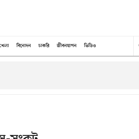
খেলা
বিনোদন
চাকরি
জীবনযাপন
ভিডিও