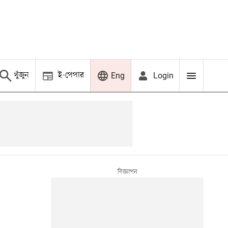
খুঁজুন
ই-পেপার
Login
Eng