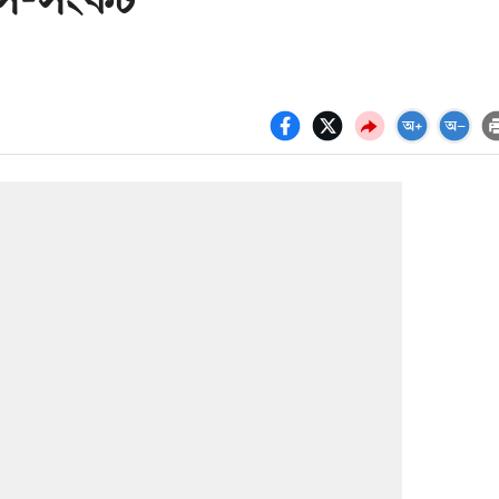
াস-সংকট