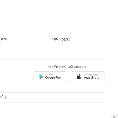
ধুসভা
চিরন্তন ১৯৭১
মোবাইল অ্যাপস ডাউনলোড করুন
েটার