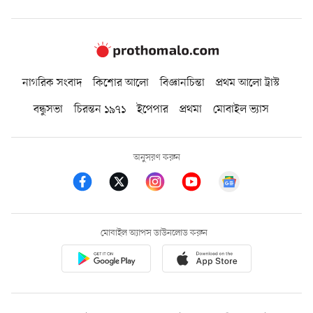
নাগরিক সংবাদ
কিশোর আলো
বিজ্ঞানচিন্তা
প্রথম আলো ট্রাস্ট
বন্ধুসভা
চিরন্তন ১৯৭১
ইপেপার
প্রথমা
মোবাইল ভ্যাস
অনুসরণ করুন
মোবাইল অ্যাপস ডাউনলোড করুন