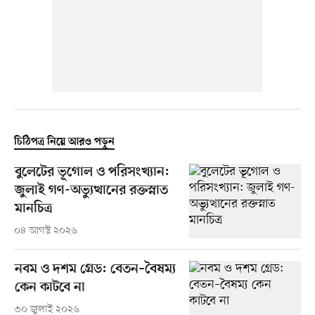
চিঠিপত্র নিয়ে আরও পড়ুন
বুলেটের ভূগোল ও পরিসংখ্যান:
জুলাই গণ-অভ্যুত্থানের রক্তস্নাত
মানচিত্র
০৪ আগস্ট ২০২৬
নবম ও দশম গ্রেড: বেতন–বৈষম্য
কেন কাটবে না
৩০ জুলাই ২০২৬