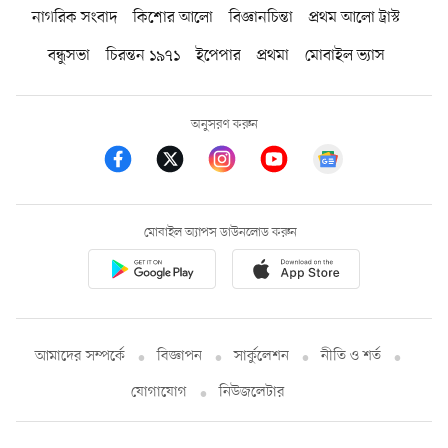
নাগরিক সংবাদ
কিশোর আলো
বিজ্ঞানচিন্তা
প্রথম আলো ট্রাস্ট
বন্ধুসভা
চিরন্তন ১৯৭১
ইপেপার
প্রথমা
মোবাইল ভ্যাস
অনুসরণ করুন
মোবাইল অ্যাপস ডাউনলোড করুন
আমাদের সম্পর্কে
বিজ্ঞাপন
সার্কুলেশন
নীতি ও শর্ত
যোগাযোগ
নিউজলেটার