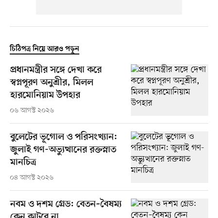
চিঠিপত্র নিয়ে আরও পড়ুন
প্রধানমন্ত্রীর সঙ্গে দেখা করে
স্বপ্নপূরণ অনুশ্রীর, মিলল
হারমোনিয়াম উপহার
০৬ আগস্ট ২০২৬
বুলেটের ভূগোল ও পরিসংখ্যান:
জুলাই গণ-অভ্যুত্থানের রক্তস্নাত
মানচিত্র
০৪ আগস্ট ২০২৬
নবম ও দশম গ্রেড: বেতন–বৈষম্য
কেন কাটবে না