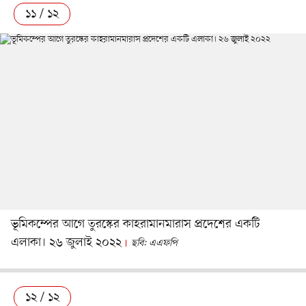
১১ / ১২
ভূমিকম্পের আগে তুরস্কের কাহরামানমারাস প্রদেশের একটি
এলাকা। ২৬ জুলাই ২০২২
ছবি: এএফপি
১২ / ১২