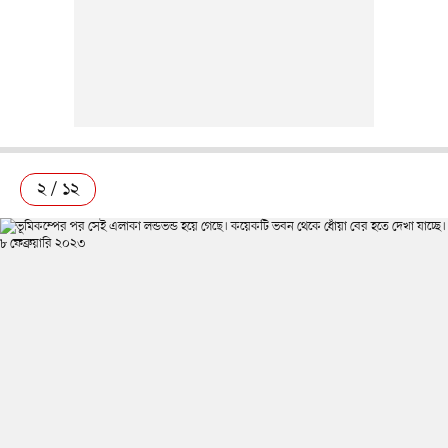
২ / ১২