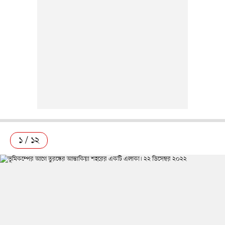
১ / ১২