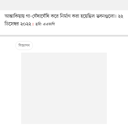
আন্তাকিয়ায় গা–ঘেঁষাঘেঁষি করে নির্মাণ করা হয়েছিল ভবনগুলো। ২২
ডিসেম্বর ২০২২
ছবি: এএফপি