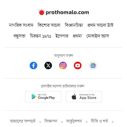
নাগরিক সংবাদ
কিশোর আলো
বিজ্ঞানচিন্তা
প্রথম আলো ট্রাস্ট
বন্ধুসভা
চিরন্তন ১৯৭১
ইপেপার
প্রথমা
মোবাইল ভ্যাস
অনুসরণ করুন
মোবাইল অ্যাপস ডাউনলোড করুন
আমাদের সম্পর্কে
বিজ্ঞাপন
সার্কুলেশন
নীতি ও শর্ত