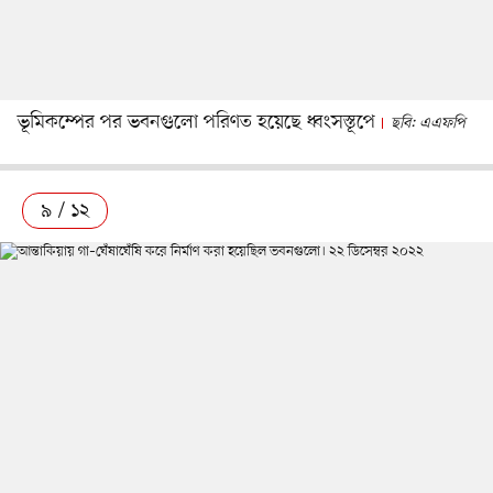
ভূমিকম্পের পর ভবনগুলো পরিণত হয়েছে ধ্বংসস্তূপে
ছবি: এএফপি
৯ / ১২