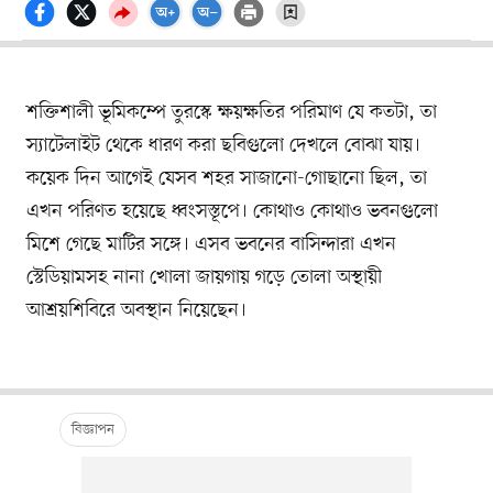
শক্তিশালী ভূমিকম্পে তুরস্কে ক্ষয়ক্ষতির পরিমাণ যে কতটা, তা
স্যাটেলাইট থেকে ধারণ করা ছবিগুলো দেখলে বোঝা যায়।
কয়েক দিন আগেই যেসব শহর সাজানো-গোছানো ছিল, তা
এখন পরিণত হয়েছে ধ্বংসস্তূপে। কোথাও কোথাও ভবনগুলো
মিশে গেছে মাটির সঙ্গে। এসব ভবনের বাসিন্দারা এখন
স্টেডিয়ামসহ নানা খোলা জায়গায় গড়ে তোলা অস্থায়ী
আশ্রয়শিবিরে অবস্থান নিয়েছেন।