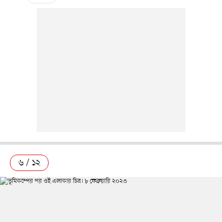
৬ / ১২