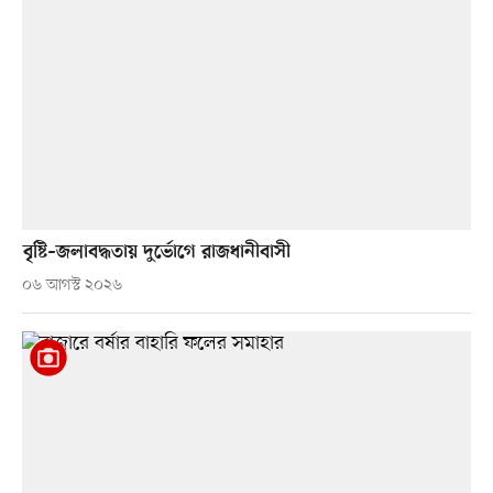
বৃষ্টি–জলাবদ্ধতায় দুর্ভোগে রাজধানীবাসী
০৬ আগস্ট ২০২৬