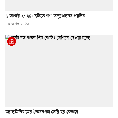
৬ আগস্ট ২০২৪: ছবিতে গণ–অভ্যুত্থানের পরদিন
০৬ আগস্ট ২০২৬
অ্যালুমিনিয়ামের তৈজসপত্র তৈরি হয় যেভাবে