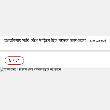
আন্তাকিয়ায় সারি বেঁধে দাঁড়িয়ে ছিল বহুতল ভবনগুলো
ছবি: এএফপি
৮ / ১২