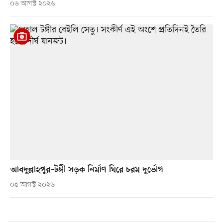
০৬ আগস্ট ২০২৬
আবদুল্লাহপুর–টঙ্গী সড়ক নির্মাণ ঘিরে চরম দুর্ভোগ
০৫ আগস্ট ২০২৬