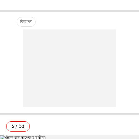
১ / ১৫