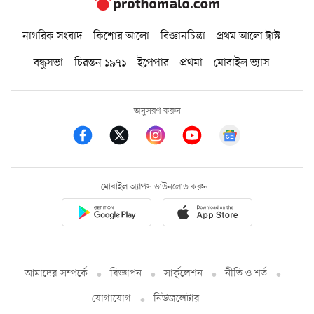
নাগরিক সংবাদ
কিশোর আলো
বিজ্ঞানচিন্তা
প্রথম আলো ট্রাস্ট
বন্ধুসভা
চিরন্তন ১৯৭১
ইপেপার
প্রথমা
মোবাইল ভ্যাস
অনুসরণ করুন
মোবাইল অ্যাপস ডাউনলোড করুন
আমাদের সম্পর্কে
বিজ্ঞাপন
সার্কুলেশন
নীতি ও শর্ত
যোগাযোগ
নিউজলেটার