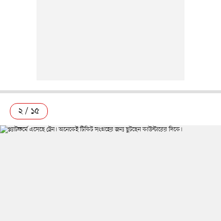
২ / ১৫