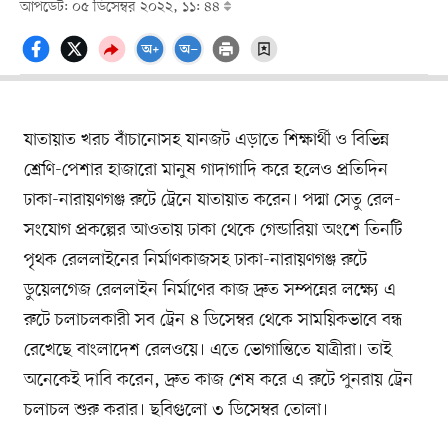
আপডেট: ০৫ ডিসেম্বর ২০২২, ১১: ৪৪
যাতায়াত খরচ বাঁচানোসহ যানজট এড়াতে শিক্ষার্থী ও বিভিন্ন
শ্রেণি-পেশার হাজারো মানুষ গাদাগাদি করে হলেও প্রতিদিন
ঢাকা-নারায়ণগঞ্জ রুটে ট্রেনে যাতায়াত করেন। পদ্মা সেতু রেল-
সংযোগ প্রকল্পের আওতায় ঢাকা থেকে গেন্ডারিয়া অংশে তিনটি
পৃথক রেললাইনের নির্মাণকাজসহ ঢাকা-নারায়ণগঞ্জ রুটে
ডুয়েলগেজ রেললাইন নির্মাণের কাজ দ্রুত সম্পন্নের লক্ষ্যে এ
রুটে চলাচলকারী সব ট্রেন ৪ ডিসেম্বর থেকে সাময়িকভাবে বন্ধ
রেখেছে বাংলাদেশ রেলওয়ে। এতে ভোগান্তিতে যাত্রীরা। তাই
অনেকেই দাবি করেন, দ্রুত কাজ শেষ করে এ রুটে পুনরায় ট্রেন
চলাচল শুরু করার। ছবিগুলো ৩ ডিসেম্বর তোলা।