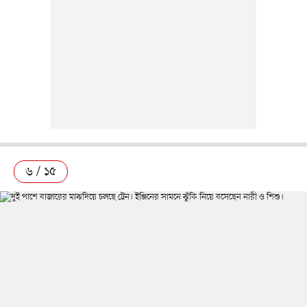
৬ / ১৫