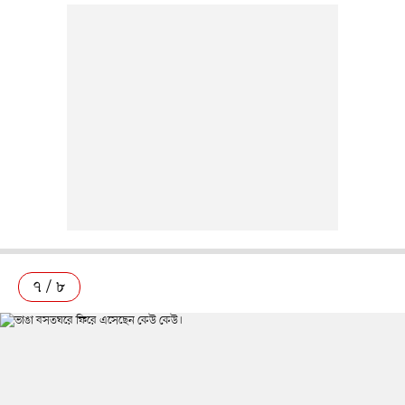
৭ / ৮