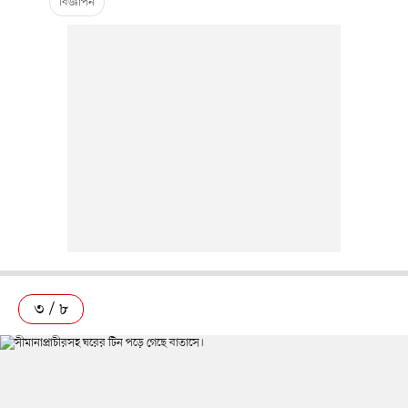
৩ / ৮