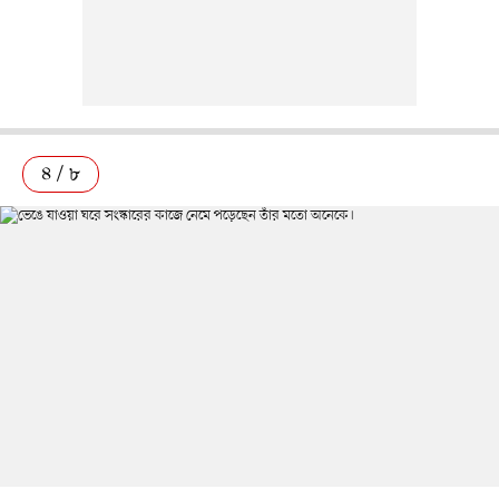
৪ / ৮