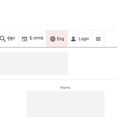
খুঁজুন
ই-পেপার
Login
Eng