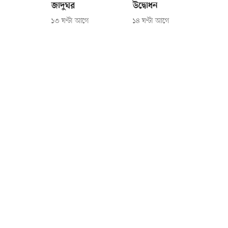
জাদুঘর
উদ্বোধন
১৩ ঘণ্টা আগে
১৪ ঘণ্টা আগে