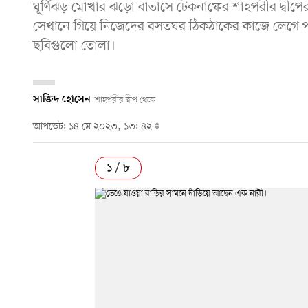
ঘূর্ণিঝড় মোখার ঝড়ো বাতাসে টেকনাফের শাহপরীর দ্বীপের
সেখানে গিয়ে নিজেদের বসতঘর ঠিকঠাকের কাজে লেগে পড়
ছবিগুলো তোলা।
সাজিদ হোসেন
শাহপরীর দ্বীপ থেকে
আপডেট: ১৪ মে ২০২৩, ১৩: ৪২
১ / ৮