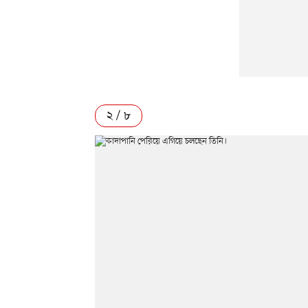
২ / ৮