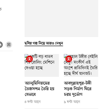
ে
ছবির গল্প নিয়ে আরও দেখুন
অ্যালুমিনিয়ামের
আবদুল্লাহপুর–টঙ্গী
তৈজসপত্র তৈরি হয়
সড়ক নির্মাণ ঘিরে
যেভাবে
চরম দুর্ভোগ
৪ ঘণ্টা আগে
৯ ঘণ্টা আগে