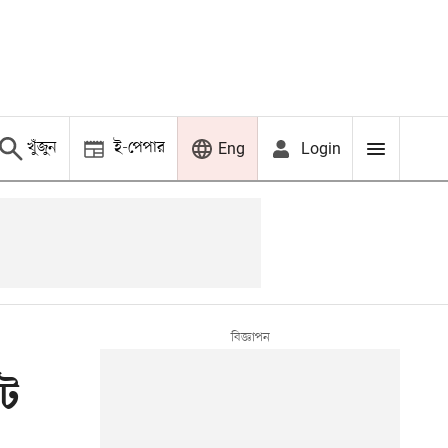
খুঁজুন
ই-পেপার
Login
Eng
োট