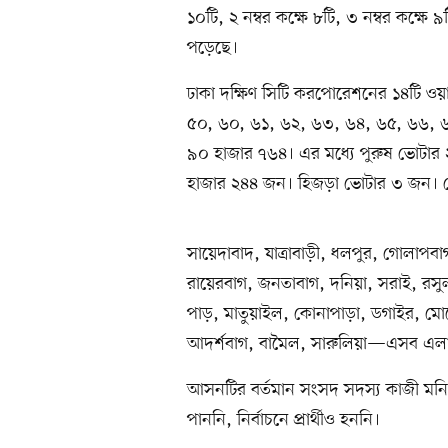
১০টি, ২ নম্বর কক্ষে ৮টি, ৩ নম্বর কক্ষে ৯
পড়েছে।
ঢাকা দক্ষিণ সিটি করপোরেশনের ১৪টি ওয়
৫০, ৬০, ৬১, ৬২, ৬৩, ৬৪, ৬৫, ৬৬, 
৯০ হাজার ৭৬৪। এর মধ্যে পুরুষ ভোটা
হাজার ২৪৪ জন। হিজড়া ভোটার ৩ জন। ভো
সায়েদাবাদ, যাত্রাবাড়ী, ধলপুর, গোলাপবা
রায়েরবাগ, জনতাবাগ, দনিয়া, সরাই, রসু
পাড়, মাতুয়াইল, কোনাপাড়া, ডগাইর, মো
আদর্শবাগ, বামৈল, সারুলিয়া—এসব এলা
আসনটির বর্তমান সংসদ সদস্য কাজী ম
পাননি, নির্বাচনে প্রার্থীও হননি।