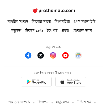
নাগরিক সংবাদ
কিশোর আলো
বিজ্ঞানচিন্তা
প্রথম আলো ট্রাস্ট
বন্ধুসভা
চিরন্তন ১৯৭১
ইপেপার
প্রথমা
মোবাইল ভ্যাস
অনুসরণ করুন
মোবাইল অ্যাপস ডাউনলোড করুন
আমাদের সম্পর্কে
বিজ্ঞাপন
সার্কুলেশন
নীতি ও শর্ত