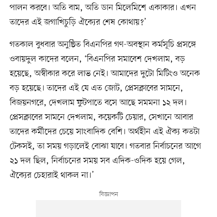
পালন করবে। অতি বাম, অতি ডান মিলেমিশে একাকার। এখন
তাদের এই জগাখিচুড়ি ঐক্যের শেষ কোথায়?’
গতকাল বুধবার অনুষ্ঠিত বিএনপির গণ-অবস্থান কর্মসূচি প্রসঙ্গে
ওবায়দুল কাদের বলেন, ‘বিএনপির সমাবেশ দেখলাম, বড়
হয়েছে, অস্বীকার করে লাভ নেই। আমাদের দুটো মিটিংও অনেক
বড় হয়েছে। তাদের এই যে এত জোট, প্রেসক্লাবের সামনে,
বিজয়নগরে, দেখলাম ফুটপাতে বসে আছে সমমনা ১২ দল।
প্রেসক্লাবের সামনে দেখলাম, কয়েকটি চেয়ার, সেখানে আবার
তাদের কর্মীদের চেয়ে সাংবাদিক বেশি। অর্থহীন এই ঐক্য কতটা
টেকসই, তা সময় গড়ালেই বোঝা যাবে। গতবার নির্বাচনের আগে
২১ দল ছিল, নির্বাচনের সময় সব এদিক-ওদিক হয়ে গেল,
ঐক্যের চেহারাই থাকল না।’