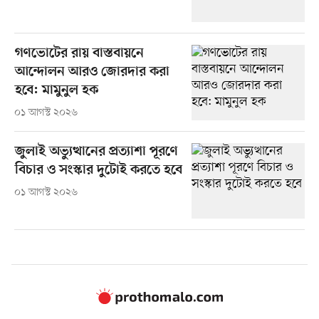
গণভোটের রায় বাস্তবায়নে
আন্দোলন আরও জোরদার করা
হবে: মামুনুল হক
০১ আগস্ট ২০২৬
জুলাই অভ্যুত্থানের প্রত্যাশা পূরণে
বিচার ও সংস্কার দুটোই করতে হবে
০১ আগস্ট ২০২৬