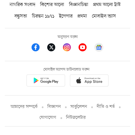
নাগরিক সংবাদ
কিশোর আলো
বিজ্ঞানচিন্তা
প্রথম আলো ট্রাস্ট
বন্ধুসভা
চিরন্তন ১৯৭১
ইপেপার
প্রথমা
মোবাইল ভ্যাস
অনুসরণ করুন
মোবাইল অ্যাপস ডাউনলোড করুন
আমাদের সম্পর্কে
বিজ্ঞাপন
সার্কুলেশন
নীতি ও শর্ত
যোগাযোগ
নিউজলেটার