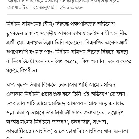
চকবাজার শাহি জামে মসজিদ এলাকায় নির্বাচনী প্রচার শুরু করেন
এনায়াত উল্লা। ২২ জানুয়ারি
ছবি: প্রথম আলো
নির্বাচন কমিশনের (ইসি) বিরুদ্ধে পক্ষপাতিত্বের অভিযোগ
তুলেছেন ঢাকা-৭ সংসদীয় আসনে জামায়াতে ইসলামী মনোনীত
প্রার্থী মো. এনায়াত উল্লা। তিনি বলেছেন, বিএনপির অনেক প্রার্থী
ঋণখেলাপি হওয়ার পরও নির্বাচন কমিশন তাঁদের বিরুদ্ধে ব্যবস্থা
না নিয়ে উল্টো মনোনয়ন বৈধ করেছে। কিন্তু অন্যান্য দলের ক্ষেত্রে
ঘটেছে বিপরীত।
আজ বৃহস্পতিবার বিকেলে চকবাজার শাহি জামে মসজিদ
এলাকায় নির্বাচনী প্রচার শুরু করে তিনি এই অভিযোগ তোলেন।
চকবাজার শাহি জামে মসজিদে আসরের নামাজ পড়ে এনায়াত
উল্লা ঢাকা-৭ আসনে তাঁর নির্বাচনী প্রচার শুরু করেন। ত্রয়োদশ
জাতীয় সংসদ নির্বাচনে লালবাগ, চকবাজার, বংশাল,
কামরাঙ্গীরচর (আংশিক) ও কোতোয়ালি (আংশিক) থানা এলাকা