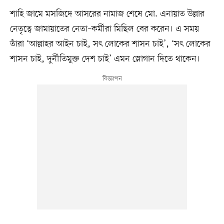
শাহি জামে মসজিদে আসরের নামাজ শেষে মো. এনায়াত উল্লার
নেতৃত্বে জামায়াতের নেতা–কর্মীরা মিছিল বের করেন। এ সময়
তাঁরা ‘আল্লাহর আইন চাই, সৎ লোকের শাসন চাই’, ‘সৎ লোকের
শাসন চাই, দুর্নীতিমুক্ত দেশ চাই’ এমন স্লোগান দিতে থাকেন।