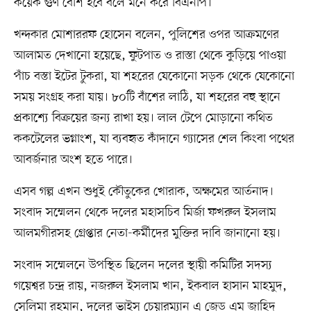
কয়েক গুণ বেশি হবে বলে মনে করে বিএনপি।
খন্দকার মোশাররফ হোসেন বলেন, পুলিশের ওপর আক্রমণের
আলামত দেখানো হয়েছে, ফুটপাত ও রাস্তা থেকে কুড়িয়ে পাওয়া
পাঁচ বস্তা ইটের টুকরা, যা শহরের যেকোনো সড়ক থেকে যেকোনো
সময় সংগ্রহ করা যায়। ৮০টি বাঁশের লাঠি, যা শহরের বহু স্থানে
প্রকাশ্যে বিক্রয়ের জন্য রাখা হয়। লাল টেপে মোড়ানো কথিত
ককটেলের ভগ্নাংশ, যা ব্যবহৃত কাঁদানে গ্যাসের শেল কিংবা পথের
আবর্জনার অংশ হতে পারে।
এসব গল্প এখন শুধুই কৌতুকের খোরাক, অক্ষমের আর্তনাদ।
সংবাদ সম্মেলন থেকে দলের মহাসচিব মির্জা ফখরুল ইসলাম
আলমগীরসহ গ্রেপ্তার নেতা-কর্মীদের মুক্তির দাবি জানানো হয়।
সংবাদ সম্মেলনে উপস্থিত ছিলেন দলের স্থায়ী কমিটির সদস্য
গয়েশ্বর চন্দ্র রায়, নজরুল ইসলাম খান, ইকবাল হাসান মাহমুদ,
সেলিমা রহমান, দলের ভাইস চেয়ারম্যান এ জেড এম জাহিদ