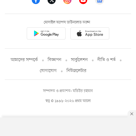
মোবাইল অ্যাপস ডাউনলোড করুন
আমাদের সম্পর্কে
বিজ্ঞাপন
সার্কুলেশন
নীতি ও শর্ত
যোগাযোগ
নিউজলেটার
সম্পাদক ও প্রকাশক: মতিউর রহমান
স্বত্ব © ১৯৯৮-২০২৬ প্রথম আলো
By using this site, you agree to our
Privacy Policy
.
OK