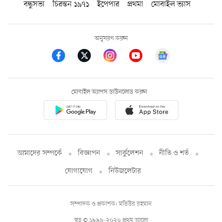
বন্ধুসভা
চিরন্তন ১৯৭১
ইপেপার
প্রথমা
মোবাইল ভ্যাস
অনুসরণ করুন
মোবাইল অ্যাপস ডাউনলোড করুন
আমাদের সম্পর্কে
বিজ্ঞাপন
সার্কুলেশন
নীতি ও শর্ত
যোগাযোগ
নিউজলেটার
সম্পাদক ও প্রকাশক: মতিউর রহমান
স্বত্ব © ১৯৯৮-২০২৬ প্রথম আলো