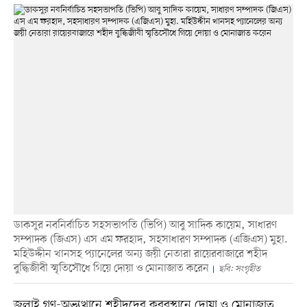
ডাকসুর নবনির্বাচিত সহসভাপতি (ভিপি) আবু সাদিক কায়েম, সাধারণ
সম্পাদক (জিএস) এস এম ফরহাদ, সহসাধারণ সম্পাদক (এজিএস) মুহা.
মহিউদ্দীন খানসহ প্যানেলের অন্য জয়ী নেতারা রায়েরবাজারে শহীদ
বুদ্ধিজীবী স্মৃতিসৌধে গিয়ে দোয়া ও মোনাজাত করেন
ছবি: সংগৃহীত
জুলাই গণ-অভ্যুত্থানে শহীদদের কবরস্থানে দোয়া ও মোনাজাত