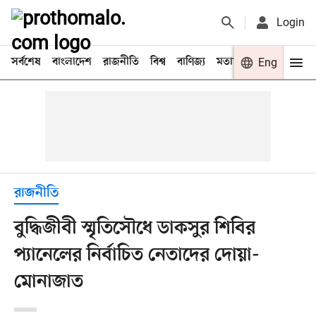
Login
সর্বশেষ
বাংলাদেশ
রাজনীতি
বিশ্ব
বাণিজ্য
মতামত
খেলা
Eng
বিনো
রাজনীতি
বুদ্ধিজীবী স্মৃতিসৌধে ডাকসুর শিবির
প্যানেলের নির্বাচিত নেতাদের দোয়া-
মোনাজাত