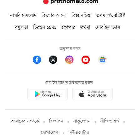
নাগরিক সংবাদ
কিশোর আলো
বিজ্ঞানচিন্তা
প্রথম আলো ট্রাস্ট
বন্ধুসভা
চিরন্তন ১৯৭১
ইপেপার
প্রথমা
মোবাইল ভ্যাস
অনুসরণ করুন
মোবাইল অ্যাপস ডাউনলোড করুন
আমাদের সম্পর্কে
বিজ্ঞাপন
সার্কুলেশন
নীতি ও শর্ত
যোগাযোগ
নিউজলেটার