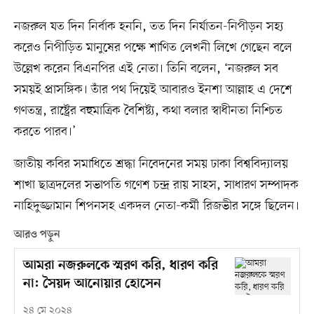
নজরুল যত দিন নির্বাক হননি, তত দিন নির্যাতন-নিপীড়ন সহ্য
করেও নিপীড়িত মানুষের পক্ষে শাণিত লেখনী লিখে গেছেন বলে
উল্লেখ করেন বিএনপির এই নেতা। তিনি বলেন, ‘নজরুল সব
সময়ই প্রাসঙ্গিক। তাঁর পথ দিয়েই আবারও ইনশা আল্লাহ এ দেশে
গণতন্ত্র, রাষ্ট্রের বহুমাত্রিক বৈশিষ্ট্য, কথা বলার স্বাধীনতা নিশ্চিত
করতে পারব।’
জাতীয় কবির সমাধিতে শ্রদ্ধা নিবেদনের সময় ঢাকা বিশ্ববিদ্যালয়
শাখা ছাত্রদলের সভাপতি গণেশ চন্দ্র রায় সাহস, সাধারণ সম্পাদক
নাহিদুজ্জামান শিপনসহ একদল নেতা-কর্মী রিজভীর সঙ্গে ছিলেন।
আরও পড়ুন
আমরা নজরুলকে স্মরণ করি, ধারণ করি
না: সৈয়দ আনোয়ার হোসেন
২৪ মে ২০২৪