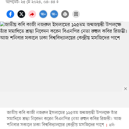
আপডেট: ২৫ মে ২০২৪, ০৪: ৪৪
জাতীয় কবি কাজী নজরুল ইসলামের ১২৫তম জন্মজয়ন্তী উপলক্ষে তাঁর
সমাধিতে শ্রদ্ধা নিবেদন করেন বিএনপির নেতা রুহুল কবির রিজভী। আজ
শনিবার সকালে ঢাকা বিশ্ববিদ্যালয়ের কেন্দ্রীয় মসজিদের পাশে
ছবি: