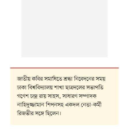
জাতীয় কবির সমাধিতে শ্রদ্ধা নিবেদনের সময়
ঢাকা বিশ্ববিদ্যালয় শাখা ছাত্রদলের সভাপতি
গণেশ চন্দ্র রায় সাহস, সাধারণ সম্পাদক
নাহিদুজ্জামান শিপনসহ একদল নেতা-কর্মী
রিজভীর সঙ্গে ছিলেন।