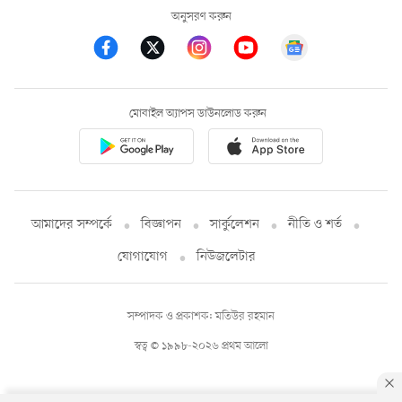
অনুসরণ করুন
মোবাইল অ্যাপস ডাউনলোড করুন
আমাদের সম্পর্কে
বিজ্ঞাপন
সার্কুলেশন
নীতি ও শর্ত
যোগাযোগ
নিউজলেটার
সম্পাদক ও প্রকাশক: মতিউর রহমান
স্বত্ব © ১৯৯৮-২০২৬ প্রথম আলো