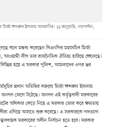
চিতে মির্জা ফখরুল ইসলাম আলমগীর। ১১ জানুয়ারি, নয়াপল্টন,
ছে বলে মন্তব্য করেছেন বিএনপির মহাসচিব মির্জা
 আওয়ামী লীগ তার রাজনৈতিক ঐতিহ্য হারিয়ে ফেলেছে।
জনবিচ্ছিন্ন হয়ে এ সরকার পুলিশ, আমলাদের ওপর ভর
্মসূচির প্রধান অতিথির বক্তব্যে মির্জা ফখরুল ইসলাম
নগণ জেগে উঠেছে। জনগণ এই কর্তৃত্ববাদী সরকারের
 ভোটের অধিকার কেড়ে নিয়ে এ সরকার জোর করে ক্ষমতায়
জীবীরা এগিয়ে আসতে শুরু করেছে। এ সরকারকে পদত্যাগ
্ত্বাবধায়ক সরকারের অধীন নির্বাচন হতে হবে। সরকার