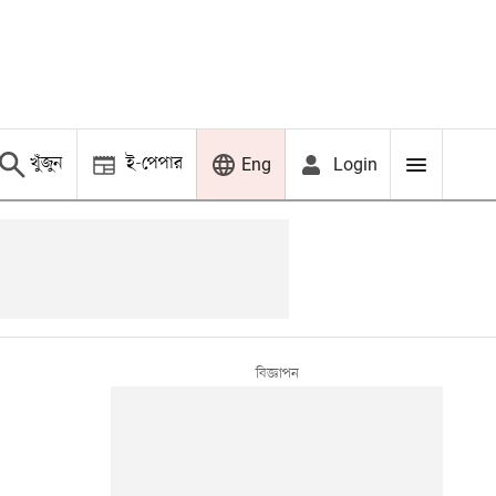
খুঁজুন
ই-পেপার
Login
Eng