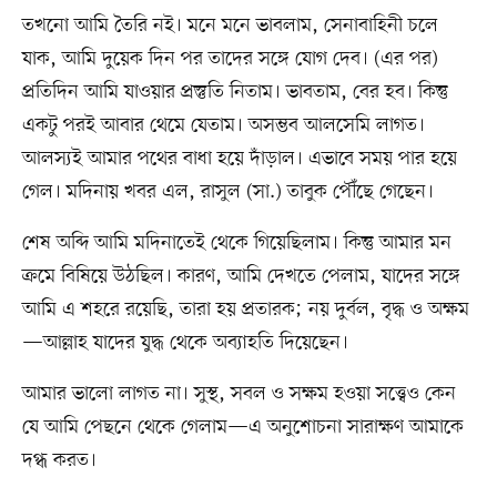
তখনো আমি তৈরি নই। মনে মনে ভাবলাম, সেনাবাহিনী চলে
যাক, আমি দুয়েক দিন পর তাদের সঙ্গে যোগ দেব। (এর পর)
প্রতিদিন আমি যাওয়ার প্রস্তুতি নিতাম। ভাবতাম, বের হব। কিন্তু
একটু পরই আবার থেমে যেতাম। অসম্ভব আলসেমি লাগত।
আলস৵ই আমার পথের বাধা হয়ে দাঁড়াল। এভাবে সময় পার হয়ে
গেল। মদিনায় খবর এল, রাসুল (সা.) তাবুক পৌঁছে গেছেন।
শেষ অব্দি আমি মদিনাতেই থেকে গিয়েছিলাম। কিন্তু আমার মন
ক্রমে বিষিয়ে উঠছিল। কারণ, আমি দেখতে পেলাম, যাদের সঙ্গে
আমি এ শহরে রয়েছি, তারা হয় প্রতারক; নয় দুর্বল, বৃদ্ধ ও অক্ষম
—আল্লাহ যাদের যুদ্ধ থেকে অব্যাহতি দিয়েছেন।
আমার ভালো লাগত না। সুস্থ, সবল ও সক্ষম হওয়া সত্ত্বেও কেন
যে আমি পেছনে থেকে গেলাম—এ অনুশোচনা সারাক্ষণ আমাকে
দগ্ধ করত।