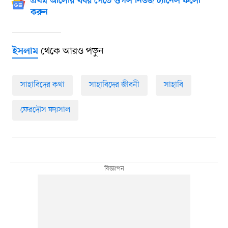
প্রথম আলোর খবর পেতে গুগল নিউজ চ্যানেল ফলো
করুন
থেকে আরও পড়ুন
ইসলাম
সাহাবিদের কথা
সাহাবিদের জীবনী
সাহাবি
ফেরদৌস ফয়সাল