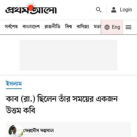
Login
সর্বশেষ
বাংলাদেশ
রাজনীতি
বিশ্ব
বাণিজ্য
মতামত
খেলা
Eng
বিনো
ইসলাম
কাব (রা.) ছিলেন তাঁর সময়ের একজন
উত্তম কবি
ফেরদৌস ফয়সাল