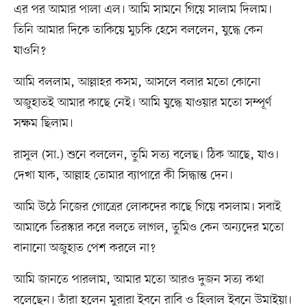
এর পর আমার পালা এল। আমি সামনে গিয়ে সালাম দিলাম।
তিনি আমার দিকে তাকিয়ে মুচকি হেসে বললেন, যুদ্ধে কেন
যাওনি?
আমি বললাম, আল্লাহর কসম, আসলে বলার মতো কোনো
অজুহাতই আমার কাছে নেই। আমি যুদ্ধে যাওয়ার মতো সম্পূর্ণ
সক্ষম ছিলাম।
রাসুল (সা.) শুনে বললেন, তুমি সত্য বলেছ। ঠিক আছে, যাও।
দেখা যাক, আল্লাহ তোমার ব্যাপারে কী সিদ্ধান্ত দেন।
আমি উঠে নিজের গোত্রের লোকদের কাছে গিয়ে বসলাম। সবাই
আমাকে তিরস্কার করে বলতে লাগল, তুমিও কেন অন্যদের মতো
বানানো অজুহাত পেশ করলে না?
আমি জানতে পারলাম, আমার মতো আরও দুজন সত্য কথা
বলেছেন। তাঁরা হলেন মুরারা ইবনে রাবি ও হিলাল ইবনে উমাইয়া।