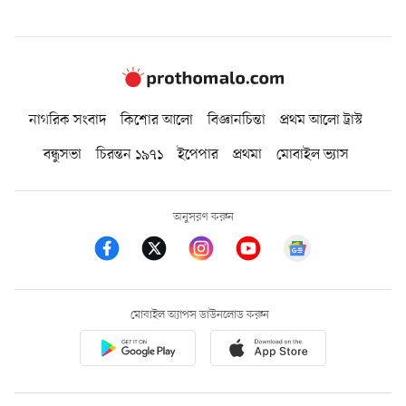
নাগরিক সংবাদ
কিশোর আলো
বিজ্ঞানচিন্তা
প্রথম আলো ট্রাস্ট
বন্ধুসভা
চিরন্তন ১৯৭১
ইপেপার
প্রথমা
মোবাইল ভ্যাস
অনুসরণ করুন
মোবাইল অ্যাপস ডাউনলোড করুন