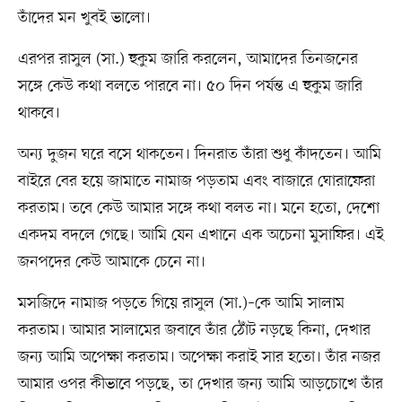
তাঁদের মন খুবই ভালো।
এরপর রাসুল (সা.) হুকুম জারি করলেন, আমাদের তিনজনের
সঙ্গে কেউ কথা বলতে পারবে না। ৫০ দিন পর্যন্ত এ হুকুম জারি
থাকবে।
অন্য দুজন ঘরে বসে থাকতেন। দিনরাত তাঁরা শুধু কাঁদতেন। আমি
বাইরে বের হয়ে জামাতে নামাজ পড়তাম এবং বাজারে ঘোরাফেরা
করতাম। তবে কেউ আমার সঙ্গে কথা বলত না। মনে হতো, দেশো
একদম বদলে গেছে। আমি যেন এখানে এক অচেনা মুসাফির। এই
জনপদের কেউ আমাকে চেনে না।
মসজিদে নামাজ পড়তে গিয়ে রাসুল (সা.)–কে আমি সালাম
করতাম। আমার সালামের জবাবে তাঁর ঠোঁট নড়ছে কিনা, দেখার
জন্য আমি অপেক্ষা করতাম। অপেক্ষা করাই সার হতো। তাঁর নজর
আমার ওপর কীভাবে পড়ছে, তা দেখার জন্য আমি আড়চোখে তাঁর