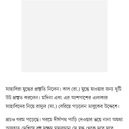
সাহাবিরা যুদ্ধের প্রস্তুতি নিলেন। কাব (রা.) যুদ্ধে যাওয়ার জন্য দুটি
উট প্রস্তুত করলেন। মদিনা এবং এর আশপাশের এলাকার
সাহাবিদের নিয়ে রাসুল (সা.) বেরিয়ে পড়লেন তাবুকের উদ্দেশে।
প্রচণ্ড গরম পড়েছে। গরমে দীর্ঘপথ পাড়ি দেওয়ার ভয়ে নানা অযথা
অজুহাত দেখিয়ে বহু সক্ষম মুসলমান সে যুদ্ধ থেকে দূরে সরে