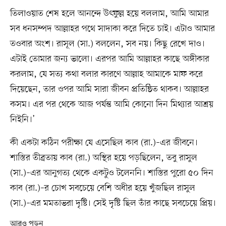
তিলাওয়াত শেষ হলে আনন্দে উৎফুল্ল হয়ে বললাম, আমি আমার
সব ধনসম্পদ আল্লাহর পথে সাদাকা করে দিতে চাই। এটাও আমার
তওবার অংশ। রাসূল (সা.) বললেন, সব নয়। কিছু রেখে দাও।
এটাই তোমার জন্য ভালো। এরপর আমি আল্লাহর কাছে অঙ্গীকার
করলাম, যে সত্য কথা বলার কারণে আল্লাহ আমাকে মাফ করে
দিয়েছেন, তার ওপর আমি সারা জীবন প্রতিষ্ঠিত থাকব। আল্লাহর
কসম। এর পর থেকে আজ পর্যন্ত আমি কোনো দিন মিথ্যার আশ্রয়
নিইনি।’
কী একটা কঠিন পরীক্ষা যে এসেছিল কাব (রা.)–এর জীবনে।
শাস্তির তীব্রতায় কাব (রা.) অস্থির হয়ে পড়ছিলেন, তবু রাসুল
(সা.)–এর আনুগত্য থেকে একটুও টলেননি। শাস্তির পুরো ৫০ দিন
কাব (রা.)–র চোখ সবচেয়ে বেশি অধীর হয়ে খুঁজছিল রাসুল
(সা.)–এর মমতাভরা দৃষ্টি। সেই দৃষ্টি ছিল তাঁর কাছে সবচেয়ে প্রিয়।
আরও পড়ুন