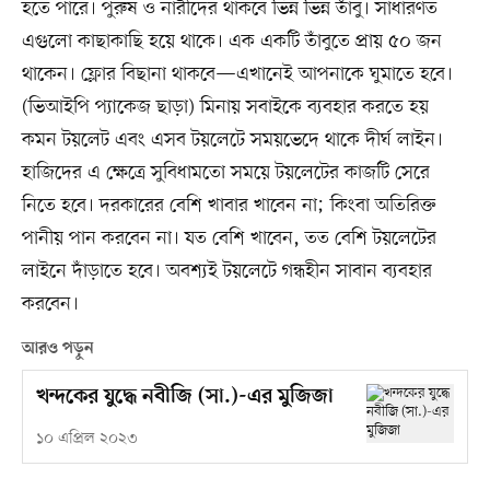
হতে পারে। পুরুষ ও নারীদের থাকবে ভিন্ন ভিন্ন তাঁবু। সাধারণত
এগুলো কাছাকাছি হয়ে থাকে। এক একটি তাঁবুতে প্রায় ৫০ জন
থাকেন। ফ্লোর বিছানা থাকবে—এখানেই আপনাকে ঘুমাতে হবে।
(ভিআইপি প্যাকেজ ছাড়া) মিনায় সবাইকে ব্যবহার করতে হয়
কমন টয়লেট এবং এসব টয়লেটে সময়ভেদে থাকে দীর্ঘ লাইন।
হাজিদের এ ক্ষেত্রে সুবিধামতো সময়ে টয়লেটের কাজটি সেরে
নিতে হবে। দরকারের বেশি খাবার খাবেন না; কিংবা অতিরিক্ত
পানীয় পান করবেন না। যত বেশি খাবেন, তত বেশি টয়লেটের
লাইনে দাঁড়াতে হবে। অবশ্যই টয়লেটে গন্ধহীন সাবান ব্যবহার
করবেন।
আরও পড়ুন
খন্দকের যুদ্ধে নবীজি (সা.)-এর মুজিজা
১০ এপ্রিল ২০২৩