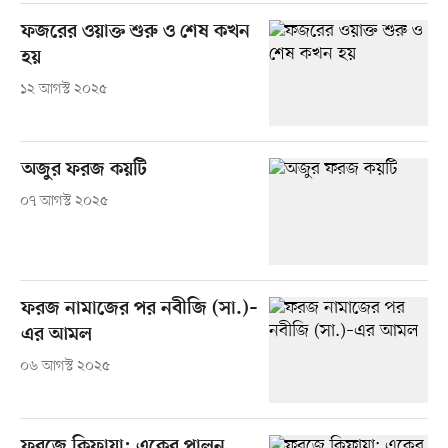
ফজরের ওয়াক্ত শুরু ও শেষ কখন
হয়
১২ আগস্ট ২০২৫
অজুর ফরজ কয়টি
০৭ আগস্ট ২০২৫
ফরজ নামাজের পর নবীজি (সা.)–
এর আমল
০৬ আগস্ট ২০২৫
ফরজে কিফায়া: একের পালন,