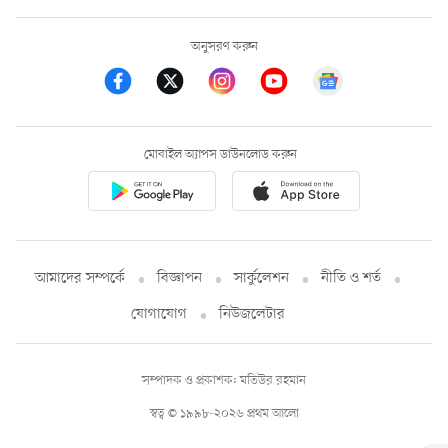
অনুসরণ করুন
মোবাইল অ্যাপস ডাউনলোড করুন
আমাদের সম্পর্কে
বিজ্ঞাপন
সার্কুলেশন
নীতি ও শর্ত
যোগাযোগ
নিউজলেটার
সম্পাদক ও প্রকাশক: মতিউর রহমান
স্বত্ব © ১৯৯৮-২০২৬ প্রথম আলো