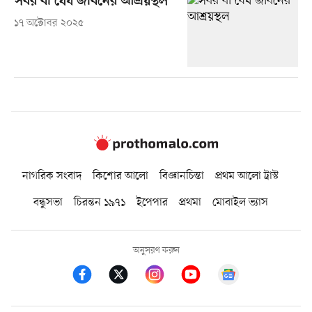
সবর বা ধৈর্য জীবনের আশ্রয়স্থল
১৭ অক্টোবর ২০২৫
নাগরিক সংবাদ
কিশোর আলো
বিজ্ঞানচিন্তা
প্রথম আলো ট্রাস্ট
বন্ধুসভা
চিরন্তন ১৯৭১
ইপেপার
প্রথমা
মোবাইল ভ্যাস
অনুসরণ করুন