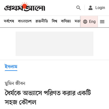
Login
সর্বশেষ
বাংলাদেশ
রাজনীতি
বিশ্ব
বাণিজ্য
মতামত
খেলা
Eng
বিনো
ইসলাম
মুমিন জীবন
ধৈর্যকে অভ্যাসে পরিণত করার একটি
সহজ কৌশল