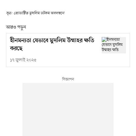
সূত্র:
প্রোডাক্টিভ মুসলিম ডটকম অবলম্বনে
আরও পড়ুন
হীনমন্যতা যেভাবে মুসলিম উম্মাহর ক্ষতি
করছে
১৭ জুলাই ২০২৫