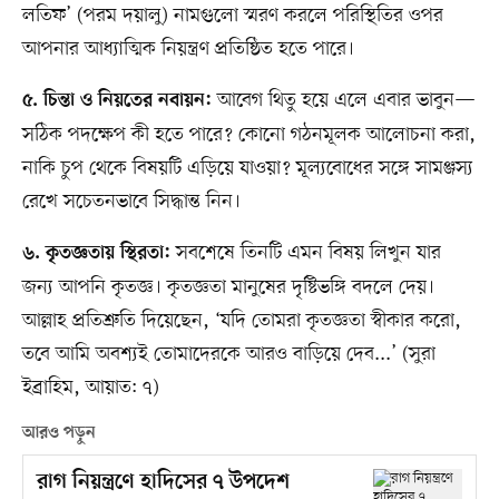
লতিফ’ (পরম দয়ালু) নামগুলো স্মরণ করলে পরিস্থিতির ওপর
আপনার আধ্যাত্মিক নিয়ন্ত্রণ প্রতিষ্ঠিত হতে পারে।
আবেগ থিতু হয়ে এলে এবার ভাবুন—
৫. চিন্তা ও নিয়তের নবায়ন:
সঠিক পদক্ষেপ কী হতে পারে? কোনো গঠনমূলক আলোচনা করা,
নাকি চুপ থেকে বিষয়টি এড়িয়ে যাওয়া? মূল্যবোধের সঙ্গে সামঞ্জস্য
রেখে সচেতনভাবে সিদ্ধান্ত নিন।
সবশেষে তিনটি এমন বিষয় লিখুন যার
৬. কৃতজ্ঞতায় স্থিরতা:
জন্য আপনি কৃতজ্ঞ। কৃতজ্ঞতা মানুষের দৃষ্টিভঙ্গি বদলে দেয়।
আল্লাহ প্রতিশ্রুতি দিয়েছেন, ‘যদি তোমরা কৃতজ্ঞতা স্বীকার করো,
তবে আমি অবশ্যই তোমাদেরকে আরও বাড়িয়ে দেব...’ (সুরা
ইব্রাহিম, আয়াত: ৭)
আরও পড়ুন
রাগ নিয়ন্ত্রণে হাদিসের ৭ উপদেশ