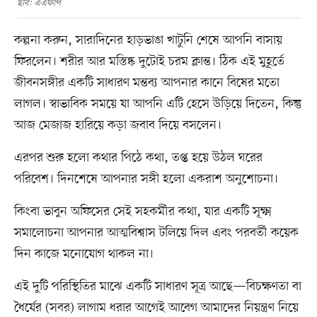
ছবি: এএফপি
কল্পনা করুন, সারাদিনের হাড়ভাঙা খাটুনি শেষে আপনি বাসায়
ফিরলেন। শরীর আর মস্তিষ্ক দুটোই চরম ক্লান্ত। ঠিক এই মুহূর্তে
জীবনসঙ্গীর একটি সাধারণ মন্তব্য আপনার কানে বিষের মতো
লাগল। স্বাভাবিক সময়ে যা আপনি এটি হেসে উড়িয়ে দিতেন, কিন্তু
আজ মেজাজ হারিয়ে কড়া জবাব দিয়ে বসলেন।
এরপর শুরু হলো কথার পিঠে কথা, তপ্ত হয়ে উঠল ঘরের
পরিবেশ। দিনশেষে আপনার সঙ্গী হলো একরাশ অনুশোচনা।
কিংবা ভাবুন অফিসের সেই সহকর্মীর কথা, যার একটি সূক্ষ্ম
সমালোচনা আপনার আত্মবিশ্বাস টলিয়ে দিল এবং পরবর্তী কয়েক
দিন কাজে মনোযোগ থাকল না।
এই দুটি পরিস্থিতির মাঝে একটি সাধারণ সূত্র আছে—বিচক্ষণতা বা
ধৈর্যের (সবর) লাগাম ধরার আগেই আবেগ আমাদের নিয়ন্ত্রণ নিয়ে