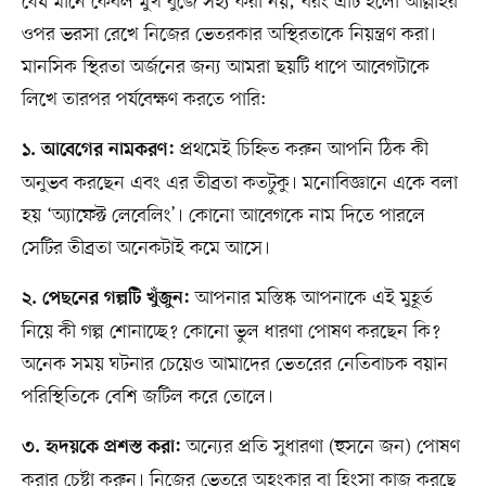
ধৈর্য মানে কেবল মুখ বুজে সহ্য করা নয়; বরং এটি হলো আল্লাহর
ওপর ভরসা রেখে নিজের ভেতরকার অস্থিরতাকে নিয়ন্ত্রণ করা।
মানসিক স্থিরতা অর্জনের জন্য আমরা ছয়টি ধাপে আবেগটাকে
লিখে তারপর পর্যবেক্ষণ করতে পারি:
প্রথমেই চিহ্নিত করুন আপনি ঠিক কী
১. আবেগের নামকরণ:
অনুভব করছেন এবং এর তীব্রতা কতটুকু। মনোবিজ্ঞানে একে বলা
হয় ‘অ্যাফেক্ট লেবেলিং’। কোনো আবেগকে নাম দিতে পারলে
সেটির তীব্রতা অনেকটাই কমে আসে।
আপনার মস্তিষ্ক আপনাকে এই মুহূর্ত
২. পেছনের গল্পটি খুঁজুন:
নিয়ে কী গল্প শোনাচ্ছে? কোনো ভুল ধারণা পোষণ করছেন কি?
অনেক সময় ঘটনার চেয়েও আমাদের ভেতরের নেতিবাচক বয়ান
পরিস্থিতিকে বেশি জটিল করে তোলে।
অন্যের প্রতি সুধারণা (হুসনে জন) পোষণ
৩. হৃদয়কে প্রশস্ত করা:
করার চেষ্টা করুন। নিজের ভেতরে অহংকার বা হিংসা কাজ করছে