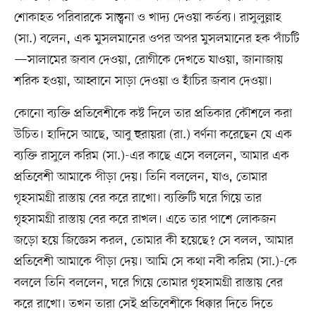
শোকাহত পরিবারকে সান্ত্বনা ও খাদ্য দেওয়া কর্তব্য। রাসুলুল্লাহ
(সা.) বলেন, এক মুসলমানের ওপর অপর মুসলমানের হক পাঁচটি
—সালামের জবাব দেওয়া, রোগীকে দেখতে যাওয়া, জানাজায়
শরিক হওয়া, আহ্বানে সাড়া দেওয়া ও হাঁচির জবাব দেওয়া।
কোনো ব্যক্তি প্রতিবেশীকে কষ্ট দিলে তার প্রতিকার কৌশলে করা
উচিত। হাদিসে আছে, আবু হুরায়রা (রা.) বর্ণনা করেছেন যে এক
ব্যক্তি রাসুলে করিম (সা.)-এর কাছে এসে বললেন, আমার এক
প্রতিবেশী আমাকে পীড়া দেয়। তিনি বললেন, যাও, তোমার
গৃহসামগ্রী রাস্তায় বের করে রাখো। ব্যক্তিটি ঘরে গিয়ে তার
গৃহসামগ্রী রাস্তায় বের করে রাখল। এতে তার পাশে লোকজন
জড়ো হয়ে জিজ্ঞেস করল, তোমার কী হয়েছে? সে বলল, আমার
প্রতিবেশী আমাকে পীড়া দেয়। আমি সে কথা নবী করিম (সা.)-কে
বললে তিনি বললেন, ঘরে গিয়ে তোমার গৃহসামগ্রী রাস্তায় বের
করে রাখো। তখন তারা সেই প্রতিবেশীকে ধিক্কার দিতে দিতে