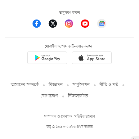
অনুসরণ করুন
মোবাইল অ্যাপস ডাউনলোড করুন
আমাদের সম্পর্কে
বিজ্ঞাপন
সার্কুলেশন
নীতি ও শর্ত
যোগাযোগ
নিউজলেটার
সম্পাদক ও প্রকাশক: মতিউর রহমান
স্বত্ব © ১৯৯৮-২০২৬ প্রথম আলো