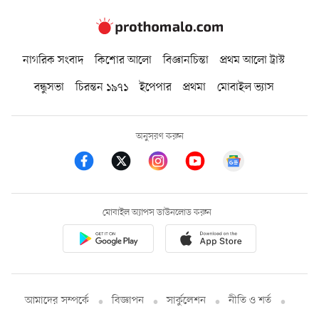
নাগরিক সংবাদ
কিশোর আলো
বিজ্ঞানচিন্তা
প্রথম আলো ট্রাস্ট
বন্ধুসভা
চিরন্তন ১৯৭১
ইপেপার
প্রথমা
মোবাইল ভ্যাস
অনুসরণ করুন
মোবাইল অ্যাপস ডাউনলোড করুন
আমাদের সম্পর্কে
বিজ্ঞাপন
সার্কুলেশন
নীতি ও শর্ত