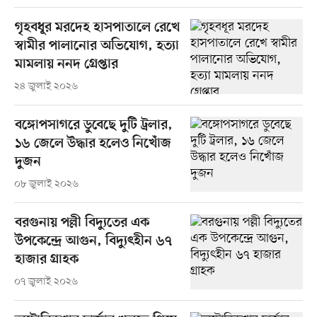
গৃহবধূর মরদেহ হাসপাতালে রেখে
স্বামীর পালানোর অভিযোগ, হত্যা
মামলায় ননদ গ্রেপ্তার
২৪ জুলাই ২০২৬
বঙ্গোপসাগরে ডুবেছে দুটি ট্রলার,
১৬ জেলে উদ্ধার হলেও নিখোঁজ
দুজন
০৮ জুলাই ২০২৬
বরগুনায় পল্লী বিদ্যুতের এক
উপকেন্দ্রে আগুন, বিদ্যুৎহীন ৬৭
হাজার গ্রাহক
০৭ জুলাই ২০২৬