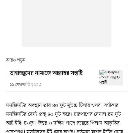
আরও পড়ুন
তাহাজ্জুদের নামাজে আল্লাহর সন্তুষ্টি
১১ ফেব্রুয়ারি ২০২৩
মসজিদটির অবস্থান প্রায় ৪০ ফুট সুউচ্চ টিলার ওপর। বর্গাকার
মসজিদটির দৈর্ঘ্য-প্রস্থ ৪০ ফুট করে। চারপাশের দেয়াল ছয় ফুট
আট ইঞ্চি চওড়া। উত্তর ও দক্ষিণ পাশে রয়েছে খিলান আকৃতির
প্রবেশপথ। মসজিদের ইট ধূসর বর্ণের। বর্তমান যুগের ইটের চেয়ে