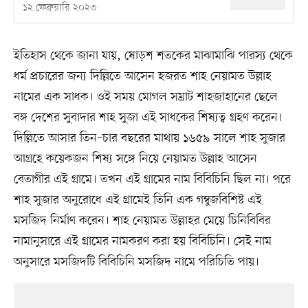
১২ ফেব্রুয়ারি ২০২৩
ইতিহাস থেকে জানা যায়, ষোড়শ শতকের মাঝামাঝি পারস্য থেকে
ধর্ম প্রচারের জন্য দিল্লিতে আসেন হজরত শাহ নেয়ামত উল্লাহ
নামের এক সাধক। ওই সময় মোগল সম্রাট শাহজাহানের ছেলে
বঙ্গ দেশের সুবাদার শাহ সুজা এই সাধকের শিষ্যত্ব গ্রহণ করেন।
দিল্লিতে আসার তিন–চার বছরের মাথায় ১৬৫৯ সালে শাহ সুজার
আগ্রহে কয়েকজন শিষ্য সঙ্গে নিয়ে নেয়ামত উল্লাহ আসেন
বেতাগীর এই গ্রামে। তখন এই গ্রামের নাম বিবিচিনি ছিল না। পরে
শাহ সুজার অনুরোধে এই গ্রামেই তিনি এক গম্বুজবিশিষ্ট এই
মসজিদ নির্মাণ করেন। শাহ নেয়ামত উল্লাহর মেয়ে চিনিবিবির
নামানুসারে এই গ্রামের নামকরণ করা হয় বিবিচিনি। সেই নাম
অনুসারে মসজিদটি বিবিচিনি মসজিদ নামে পরিচিতি পায়।