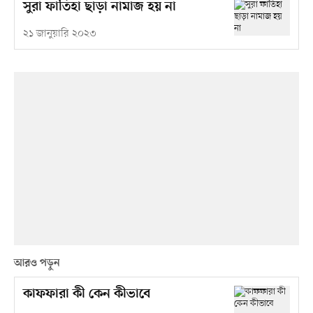
সুরা ফাতিহা ছাড়া নামাজ হয় না
২১ জানুয়ারি ২০২৩
আরও পড়ুন
কাফফারা কী কেন কীভাবে