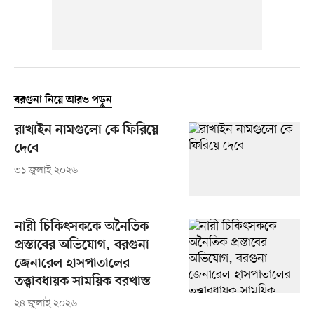
বরগুনা নিয়ে আরও পড়ুন
রাখাইন নামগুলো কে ফিরিয়ে
দেবে
৩১ জুলাই ২০২৬
নারী চিকিৎসককে অনৈতিক
প্রস্তাবের অভিযোগ, বরগুনা
জেনারেল হাসপাতালের
তত্ত্বাবধায়ক সাময়িক বরখাস্ত
২৪ জুলাই ২০২৬