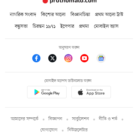
নাগরিক সংবাদ
কিশোর আলো
বিজ্ঞানচিন্তা
প্রথম আলো ট্রাস্ট
বন্ধুসভা
চিরন্তন ১৯৭১
ইপেপার
প্রথমা
মোবাইল ভ্যাস
অনুসরণ করুন
মোবাইল অ্যাপস ডাউনলোড করুন
আমাদের সম্পর্কে
বিজ্ঞাপন
সার্কুলেশন
নীতি ও শর্ত
যোগাযোগ
নিউজলেটার