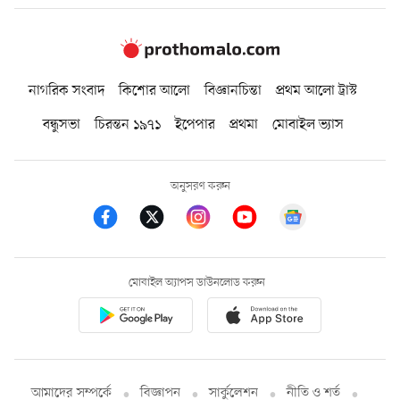
নাগরিক সংবাদ
কিশোর আলো
বিজ্ঞানচিন্তা
প্রথম আলো ট্রাস্ট
বন্ধুসভা
চিরন্তন ১৯৭১
ইপেপার
প্রথমা
মোবাইল ভ্যাস
অনুসরণ করুন
মোবাইল অ্যাপস ডাউনলোড করুন
আমাদের সম্পর্কে
বিজ্ঞাপন
সার্কুলেশন
নীতি ও শর্ত