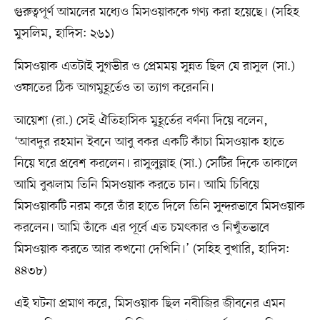
গুরুত্বপূর্ণ আমলের মধ্যেও মিসওয়াককে গণ্য করা হয়েছে। (সহিহ
মুসলিম, হাদিস: ২৬১)
মিসওয়াক এতটাই সুগভীর ও প্রেমময় সুন্নত ছিল যে রাসুল (সা.)
ওফাতের ঠিক আগমুহূর্তেও তা ত্যাগ করেননি।
আয়েশা (রা.) সেই ঐতিহাসিক মুহূর্তের বর্ণনা দিয়ে বলেন,
‘আবদুর রহমান ইবনে আবু বকর একটি কাঁচা মিসওয়াক হাতে
নিয়ে ঘরে প্রবেশ করলেন। রাসুলুল্লাহ (সা.) সেটির দিকে তাকালে
আমি বুঝলাম তিনি মিসওয়াক করতে চান। আমি চিবিয়ে
মিসওয়াকটি নরম করে তাঁর হাতে দিলে তিনি সুন্দরভাবে মিসওয়াক
করলেন। আমি তাঁকে এর পূর্বে এত চমৎকার ও নিখুঁতভাবে
মিসওয়াক করতে আর কখনো দেখিনি।’ (সহিহ বুখারি, হাদিস:
৪৪৩৮)
এই ঘটনা প্রমাণ করে, মিসওয়াক ছিল নবীজির জীবনের এমন