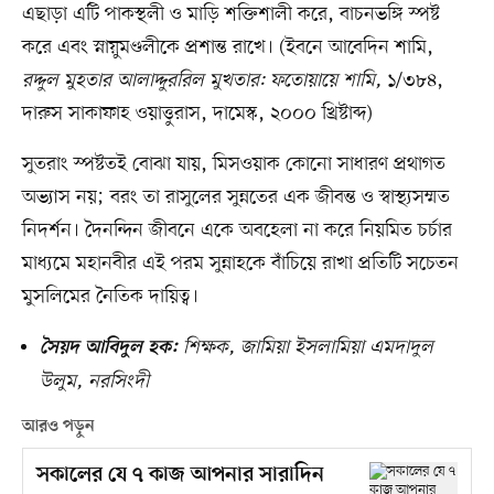
এছাড়া এটি পাকস্থলী ও মাড়ি শক্তিশালী করে, বাচনভঙ্গি স্পষ্ট
করে এবং স্নায়ুমণ্ডলীকে প্রশান্ত রাখে। (ইবনে আবেদিন শামি,
রদ্দুল মুহতার আলাদ্দুররিল মুখতার: ফতোয়ায়ে শামি,
১/৩৮৪,
দারুস সাকাফাহ ওয়াত্তুরাস, দামেস্ক, ২০০০ খ্রিষ্টাব্দ)
সুতরাং স্পষ্টতই বোঝা যায়, মিসওয়াক কোনো সাধারণ প্রথাগত
অভ্যাস নয়; বরং তা রাসুলের সুন্নতের এক জীবন্ত ও স্বাস্থ্যসম্মত
নিদর্শন। দৈনন্দিন জীবনে একে অবহেলা না করে নিয়মিত চর্চার
মাধ্যমে মহানবীর এই পরম সুন্নাহকে বাঁচিয়ে রাখা প্রতিটি সচেতন
মুসলিমের নৈতিক দায়িত্ব।
শিক্ষক, জামিয়া ইসলামিয়া এমদাদুল
সৈয়দ আবিদুল হক:
উলুম, নরসিংদী
আরও পড়ুন
সকালের যে ৭ কাজ আপনার সারাদিন