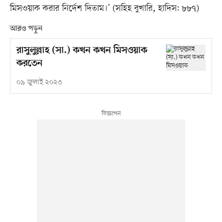
মিসওয়াক করার নির্দেশ দিতাম।’ (সহিহ বুখারি, হাদিস: ৮৮৭)
আরও পড়ুন
রাসুলুল্লাহ (সা.) কখন কখন মিসওয়াক
করতেন
০৯ জুলাই ২০২৩