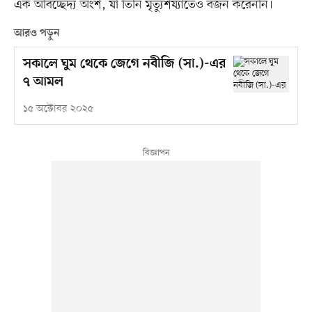
এক অবিচ্ছেদ্য অংশ, যা তিনি মৃত্যুশয্যাতেও বর্জন করেননি।
আরও পড়ুন
সকালে ঘুম থেকে জেগে নবীজি (সা.)-এর
৭ আমল
১৫ অক্টোবর ২০২৫