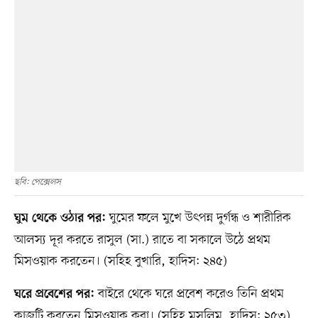
ছবি: পেক্সেলস
ঘুমের ফলে মুখে উৎপন্ন দুর্গন্ধ ও শারীরিক
ঘুম থেকে ওঠার পর:
আলস্য দূর করতে রাসুল (সা.) রাতে বা সকালে উঠে প্রথম
মিসওয়াক করতেন। (সহিহ বুখারি, হাদিস: ২৪৫)
বাইরে থেকে ঘরে প্রবেশ করেও তিনি প্রথম
ঘরে প্রবেশের পর:
কাজটি করতেন মিসওয়াক করা। (সহিহ মুসলিম, হাদিস: ২৫৩)