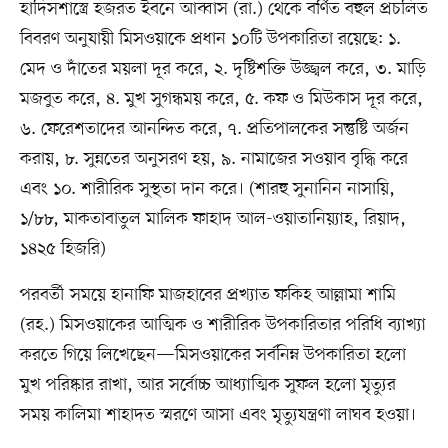
হাদিসশাস্ত্রে হজরত ইবনে আব্বাস (রা.) থেকে বর্ণিত বহুল প্রচলিত
বিবরণ অনুযায়ী মিসওয়াকে প্রধান ১০টি উপকারিতা রয়েছে: ১.
মেদ ও দাঁতের ময়লা দূর করে, ২. দৃষ্টিশক্তি উজ্জ্বল করে, ৩. মাড়ি
মজবুত করে, ৪. মুখ সুগন্ধময় করে, ৫. কফ ও মিউকাস দূর করে,
৬. ফেরেশতাদের আনন্দিত করে, ৭. প্রতিপালকের সন্তুষ্টি অর্জন
করায়, ৮. সুন্নতের অনুসরণ হয়, ৯. নামাজের সওয়াব বৃদ্ধি করে
এবং ১০. শারীরিক সুস্থতা দান করে। (শারহু সুনানিন নাসায়ি,
১/৮৮, মাকতাবাতুল মালিক ফাহাদ আল-ওয়াতানিয়্যাহ, রিয়াদ,
১৪২৫ হিজরি)
পরবর্তী সময়ে হানাফি মাজহাবের প্রখ্যাত ফকিহ আল্লামা শামি
(রহ.) মিসওয়াকের আত্মিক ও শারীরিক উপকারিতার পরিধি ব্যাখ্যা
করতে গিয়ে লিখেছেন—মিসওয়াকের সর্বনিম্ন উপকারিতা হলো
মুখ পরিষ্কার রাখা, আর সর্বোচ্চ আধ্যাত্মিক সুফল হলো মৃত্যুর
সময় কালিমা শাহাদত স্মরণে আসা এবং মৃত্যুযন্ত্রণা লাঘব হওয়া।