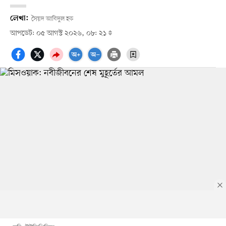
লেখা:
সৈয়দ আবিদুল হক
আপডেট: ০৫ আগস্ট ২০২৬, ০৮: ২১