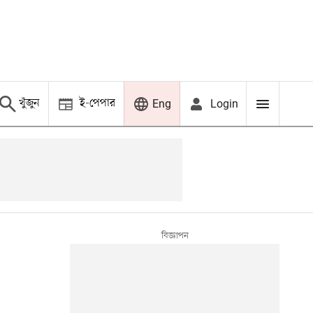
খুঁজুন
ই-পেপার
Login
Eng