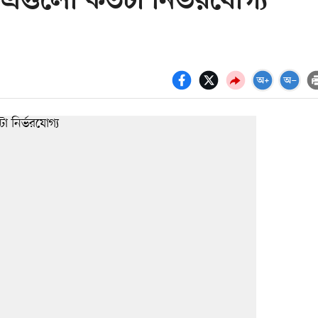
ং এগুলো কতটা নির্ভরযোগ্য