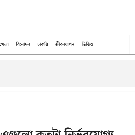
খেলা
বিনোদন
চাকরি
জীবনযাপন
ভিডিও